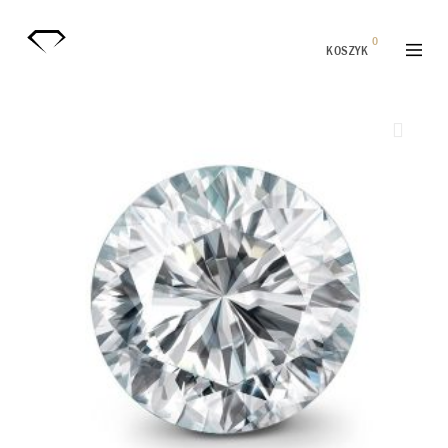
0
KOSZYK