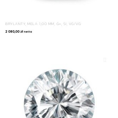
BRYLANTY, MELA: 1,00 MM, G+, SI, VG/VG
2 080,00
zł
netto