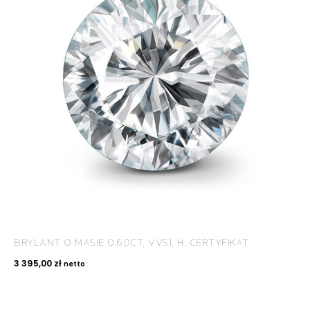
ROYAL DIAMONDS
Diamenty | Biżuteria | Kamienie dla jubilerów
SALON SPRZEDAŻY
Kantor Millennium
ul. Złota 59, p.: 1442 (14 pietro), 00-120 Warszawa
BRYLANT O MASIE 0.60CT, VVS1, H, CERTYFIKAT
KONTAKT
3 395,00
zł
netto
+48 660 991 995