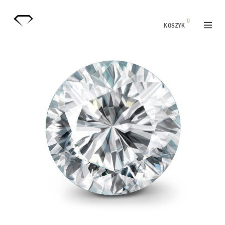
0
KOSZYK