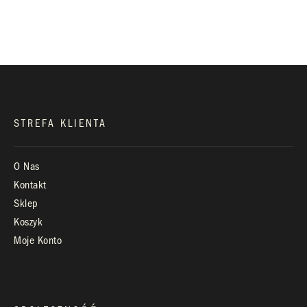
biuro@royaldiamonds.pl
Infolinia:
Pn-Pt: 9.00 – 17.00
STREFA KLIENTA
O Nas
Kontakt
Sklep
Koszyk
Moje Konto