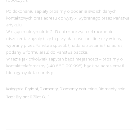
roboczych.
Po dokonaniu zapłaty prosimy o podanie swoich danych
kontaktowych oraz adresu do wysyłki wybranego przez Państwa
artykułu,
W ciągu maksymalnie 2-13 dni roboczych od momentu
uiszczenia zapłaty (czy to przy płatności on-line, czy w inny,
wybrany przez Państwa sposób), nadana zostanie (na adres,
podany w formularzu) do Państwa paczka.
W razie jakichkolwiek zapytań bądź niejasności – prosimy o
kontakt telefoniczny (+48 660 991 995), bądź na adres email:
biuro@royaldiamonds.pl
Kategorie:
Brylant
,
Diamenty
,
Diamenty naturalne
,
Diamenty solo
Tagi:
Brylant 0.70ct
,
G
,
IF