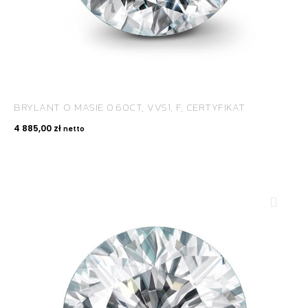
BRYLANT O MASIE 0.60CT, VVS1, F, CERTYFIKAT
4 885,00
zł
netto