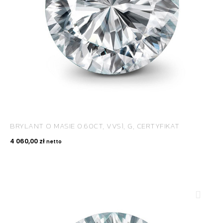
BRYLANT O MASIE 0.60CT, VVS1, G, CERTYFIKAT
4 060,00
zł
netto