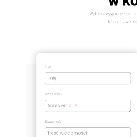
W K
Wybierz wygodny sposób
lub zostaw kr
Imię
Imię
Adres email
Adres email
*
Wiadomość
Treść wiadomości