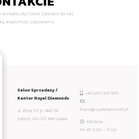
ONTAKCIE
 kontaktu dla Ciebie. Zadzwoń do nas
ótką wiadomość, odpowiemy!
Salon Sprzedaży /
+48 660 991 995
Kantor Royal Diamonds
biuro@royaldiamonds.pl
ul. Złota 59, p.: 1442 (14
pietro), 00-120 Warszawa
Infolinia:
Pn-Pt: 9.00 – 17.00