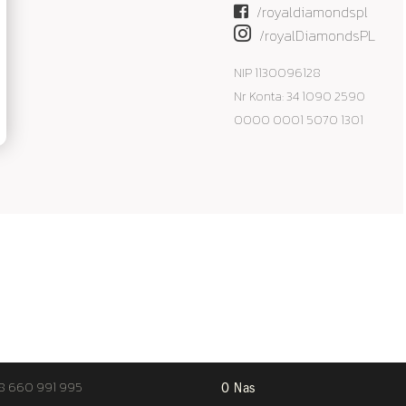
/
royaldiamondspl
/royalDiamondsPL
NIP 1130096128
Nr Konta: 34 1090 2590
0000 0001 5070 1301
TAKT
STREFA KLIENTA
8 660 991 995
O Nas