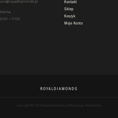
uro@royaldiamonds.pl
Kontakt
Sklep
folinia:
Koszyk
 9.00 – 17.00
Moje Konto
ROYALDIAMONDS
Copyright © 2024 RoyalDiamonds.pl | Realizacja: Worfordis.pl