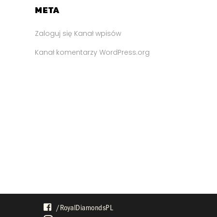
META
Zaloguj się
Kanał wpisów
Kanał komentarzy
WordPress.org
SPOŁECZNOŚĆ
/royalDiamondsPL