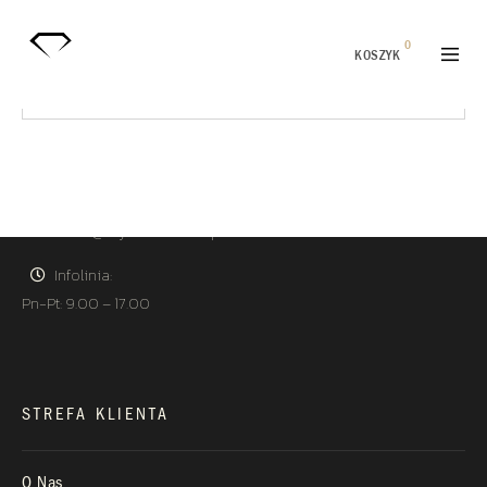
ul. Złota 59, p.: 1442 (14 pietro), 00-120 Warszawa
0
KOSZYK
Nie znaleziono produktów, których szukasz.
KONTAKT
+48 660 991 995
biuro@royaldiamonds.pl
Infolinia:
Pn-Pt: 9.00 – 17.00
STREFA KLIENTA
O Nas