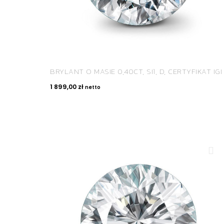
BRYLANT O MASIE 0,40CT, SI1, D, CERTYFIKAT IGI
1 899,00
zł
netto