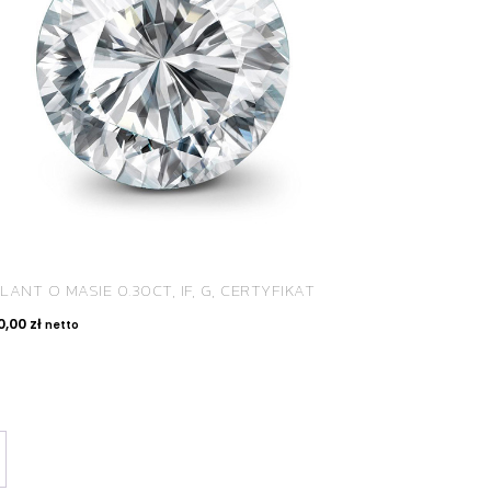
LANT O MASIE 0.30CT, IF, G, CERTYFIKAT
0,00
zł
netto