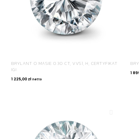
BRYLANT O MASIE 0.30 CT, VVS1, H, CERTYFIKAT
BRY
IGI
1 89
1 225,00
zł
netto