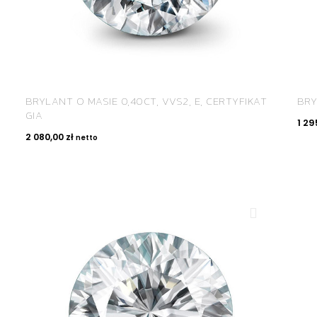
BRYLANT O MASIE 0,40CT, VVS2, E, CERTYFIKAT
BRY
GIA
1 29
2 080,00
zł
netto