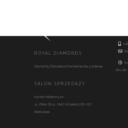
KON
+4
bi
ROYAL DIAMONDS
In
Diamenty | Biżuteria | Kamienie dla jubilerów
Pn-Pt:
SALON SPRZEDAŻY
Kantor Millennium
ul. Złota 59, p.: 1442 (14 pietro), 00-120
Warszawa