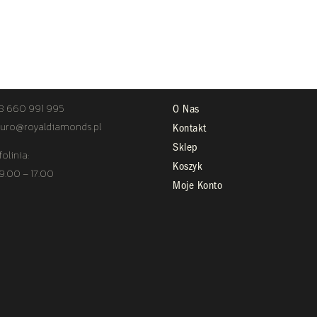
TAKT
STREFA KLIENTA
8 660 991 995
O Nas
uro@royaldiamonds.pl
Kontakt
Sklep
folinia:
Koszyk
 9.00 – 17.00
Moje Konto