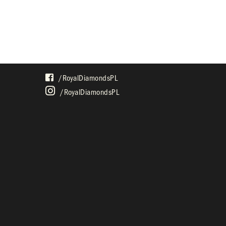
SPOŁECZNOŚĆ
/royalDiamondsPL
/royalDiamondsPL