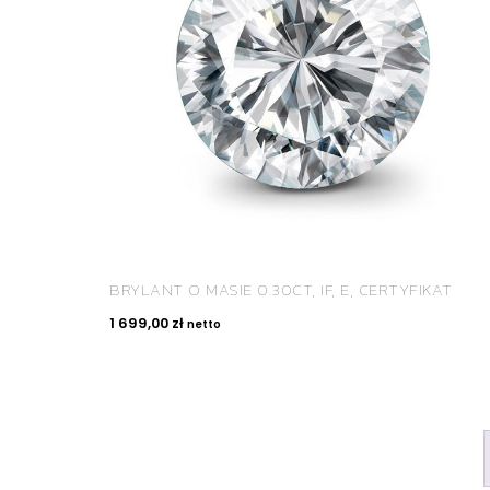
BRYLANT O MASIE 0.30CT, IF, E, CERTYFIKAT
1 699,00
zł
netto