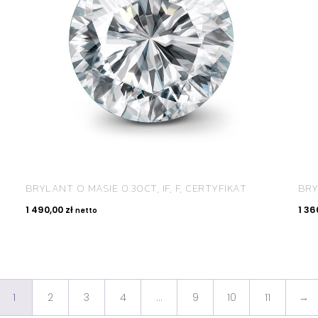
BRYLANT O MASIE 0.30CT, IF, F, CERTYFIKAT
BRY
1 490,00
zł
1 36
netto
1
2
3
4
…
9
10
11
→