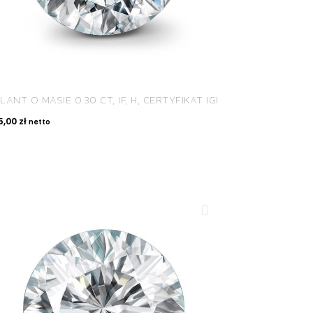
LANT O MASIE 0.30 CT, IF, H, CERTYFIKAT IGI
5,00
zł
netto