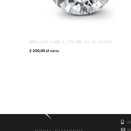
BRYLANTY, MELA: 1,75 MM, G+, SI, VG/VG
2 200,00
zł
netto
KON
+4
bi