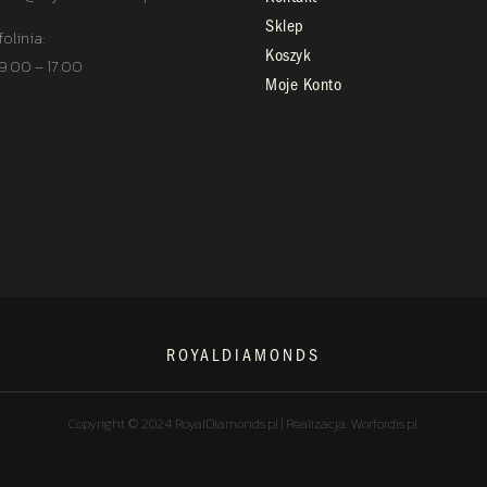
Sklep
folinia:
Koszyk
 9.00 – 17.00
Moje Konto
ROYALDIAMONDS
Copyright © 2024 RoyalDiamonds.pl | Realizacja: Worfordis.pl