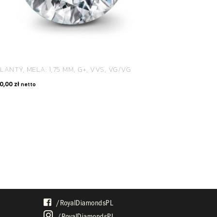
LANTY, MELA: 1,75 MM, G+, VVS, VG/VG
80,00
zł
netto
SPOŁECZNOŚĆ
/royalDiamondsPL
/royalDiamondsPL