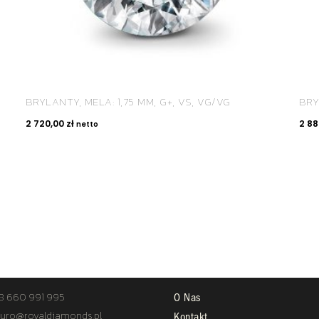
BRYLANTY, MELA: 1,75 MM, G+, VS, VG/VG
BRY
2 720,00
zł
2 8
netto
TAKT
STREFA KLIENTA
8 660 991 995
O Nas
uro@royaldiamonds.pl
Kontakt