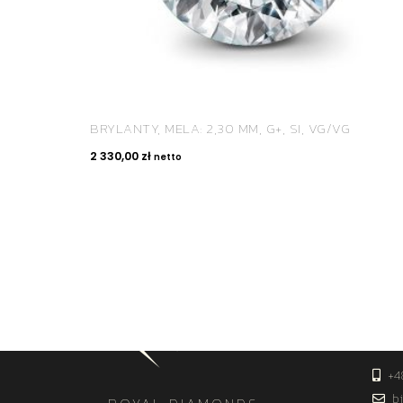
BRYLANTY, MELA: 2,30 MM, G+, SI, VG/VG
2 330,00
zł
netto
KON
+4
bi