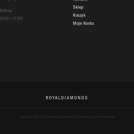
Sklep
folinia:
Koszyk
 9.00 – 17.00
Moje Konto
ROYALDIAMONDS
Copyright © 2024 RoyalDiamonds.pl | Realizacja: Worfordis.pl