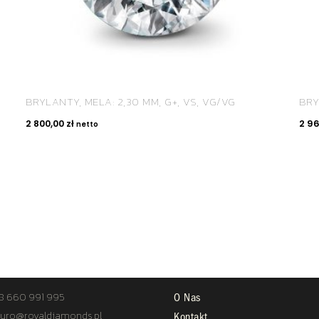
BRYLANTY, MELA: 2,30 MM, G+, VS, VG/VG
BRY
2 800,00
zł
2 9
netto
TAKT
STREFA KLIENTA
8 660 991 995
O Nas
uro@royaldiamonds.pl
Kontakt