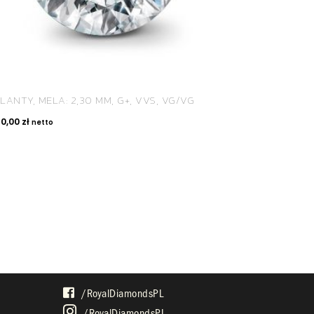
LANTY, MELA: 2,30 MM, G+, VVS, VG/VG
60,00
zł
netto
SPOŁECZNOŚĆ
/royalDiamondsPL
/royalDiamondsPL