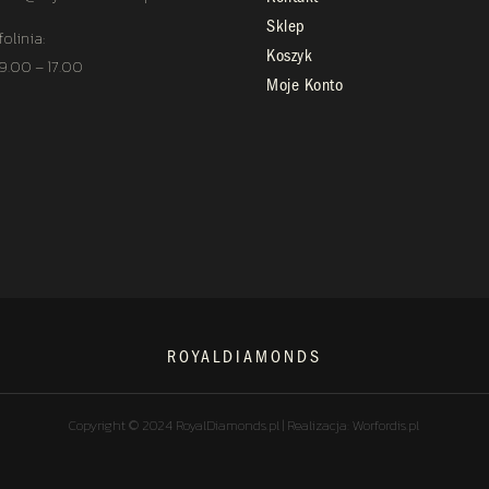
Sklep
folinia:
Koszyk
 9.00 – 17.00
Moje Konto
ROYALDIAMONDS
Copyright © 2024 RoyalDiamonds.pl | Realizacja: Worfordis.pl