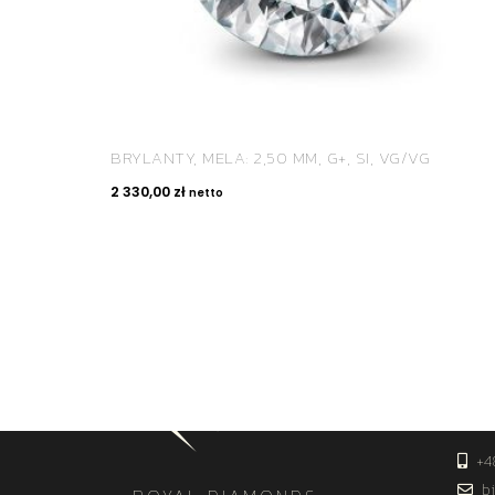
BRYLANTY, MELA: 2,50 MM, G+, SI, VG/VG
2 330,00
zł
netto
KON
+4
bi