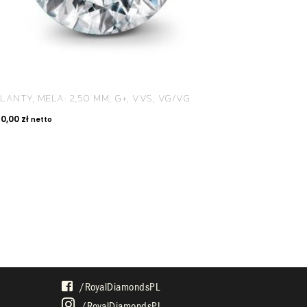
LANTY, MELA: 2,50 MM, G+, VVS, VG/VG
60,00
zł
netto
SPOŁECZNOŚĆ
/royalDiamondsPL
/royalDiamondsPL