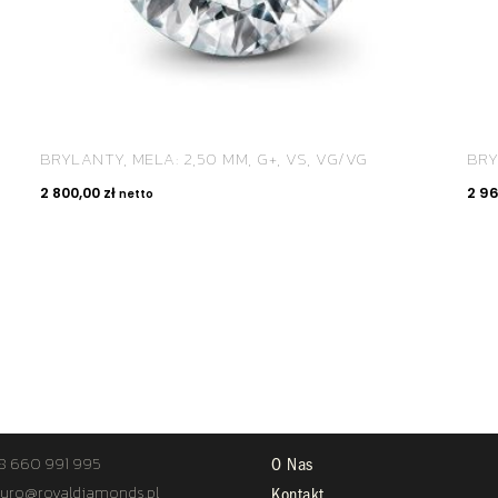
BRYLANTY, MELA: 2,50 MM, G+, VS, VG/VG
BRY
2 800,00
zł
2 9
netto
TAKT
STREFA KLIENTA
8 660 991 995
O Nas
uro@royaldiamonds.pl
Kontakt