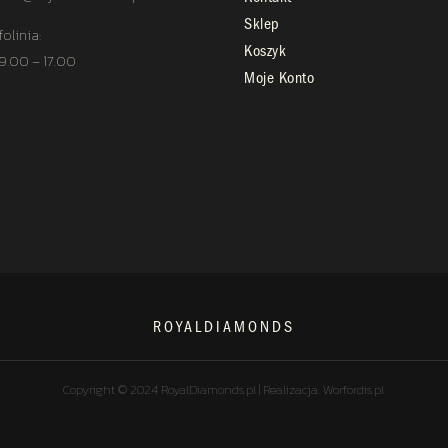
Sklep
folinia:
Koszyk
 9.00 – 17.00
Moje Konto
ROYALDIAMONDS
Copyright © 2024 RoyalDiamonds.pl | Realizacja: Worfordis.pl