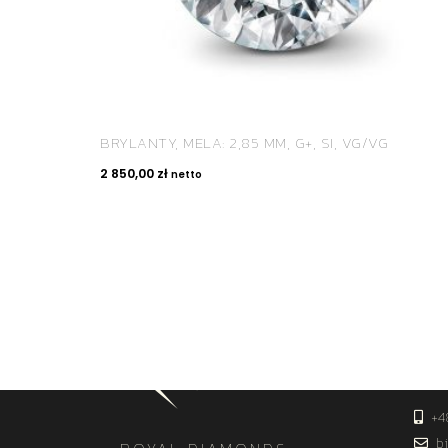
BRYLANTY, MELA: 2,85 MM, G+, SI, VG/VG
2 850,00
zł
netto
KON
+4
bi