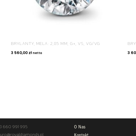
BRYLANTY, MELA: 2,85 MM, G+, VS, VG/VG
BRY
3 560,00
zł
3 6
netto
TAKT
STREFA KLIENTA
8 660 991 995
O Nas
uro@royaldiamonds.pl
Kontakt