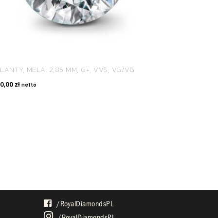
LANTY, MELA: 2,85 MM, G+, VVS, VG/VG
00,00
zł
netto
SPOŁECZNOŚĆ
/royalDiamondsPL
/royalDiamondsPL