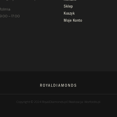
Sklep
folinia:
Koszyk
 9.00 – 17.00
Moje Konto
ROYALDIAMONDS
Copyright © 2024 RoyalDiamonds.pl | Realizacja: Worfordis.pl