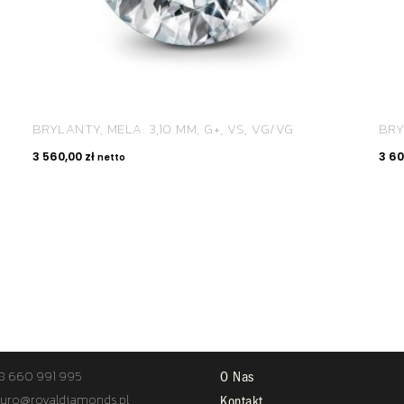
BRYLANTY, MELA: 3,10 MM, G+, VS, VG/VG
BRY
3 560,00
zł
3 6
netto
TAKT
STREFA KLIENTA
8 660 991 995
O Nas
uro@royaldiamonds.pl
Kontakt