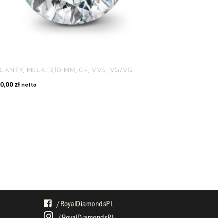
LANTY, MELA: 3,10 MM, G+, VVS, VG/VG
00,00
zł
netto
SPOŁECZNOŚĆ
/royalDiamondsPL
/royalDiamondsPL