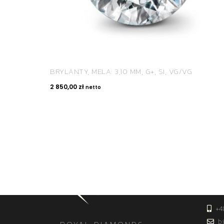
BRYLANTY, MELA: 3,10 MM, G+, SI, VG/VG
2 850,00
zł
netto
KON
+4
bi