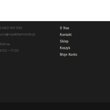
TAKT
STREFA KLIENTA
8 660 991 995
O Nas
uro@royaldiamonds.pl
Kontakt
Sklep
folinia:
Koszyk
 9.00 – 17.00
Moje Konto