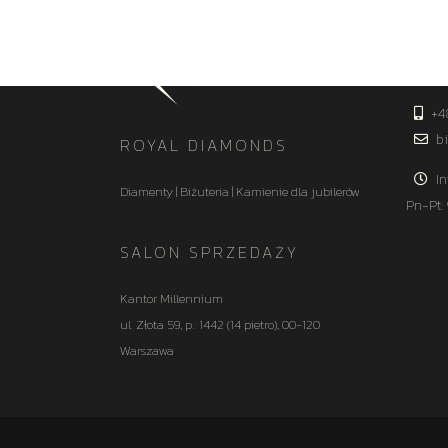
KON
+4
bi
ROYAL DIAMONDS
In
Diamenty | Biżuteria | Kamienie dla jubilerów
Pn-Pt:
SALON SPRZEDAŻY
Kantor Millennium
ul. Złota 59, p.: 1442 (14 pietro), 00-120
Warszawa