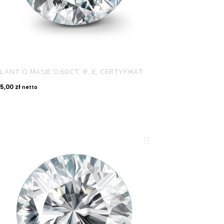
LANT O MASIE 0.60CT, IF, E, CERTYFIKAT
75,00
zł
netto