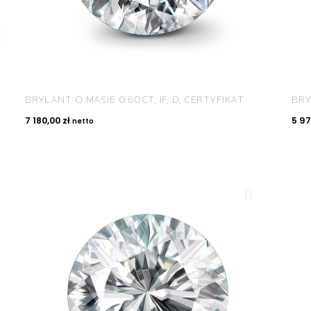
BRYLANT O MASIE 0.60CT, IF, D, CERTYFIKAT
BRY
7 180,00
zł
5 9
netto