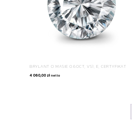
BRYLANT O MASIE 0.60CT, VS1, E, CERTYFIKAT
4 060,00
zł
netto