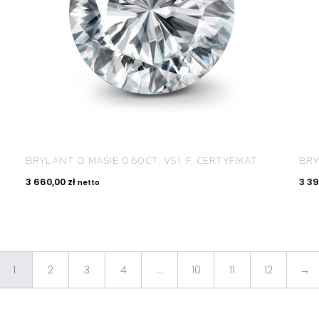
BRYLANT O MASIE 0.60CT, VS1, F, CERTYFIKAT
BRY
3 660,00
zł
3 3
netto
1
2
3
4
…
10
11
12
→