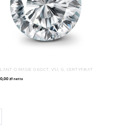
LANT O MASIE 0.60CT, VS1, G, CERTYFIKAT
90,00
zł
netto