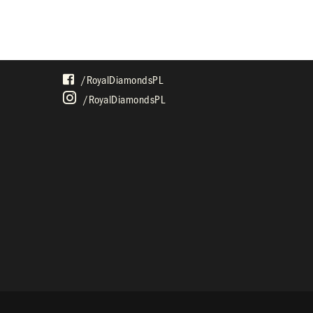
SPOŁECZNOŚĆ
/royalDiamondsPL
/royalDiamondsPL