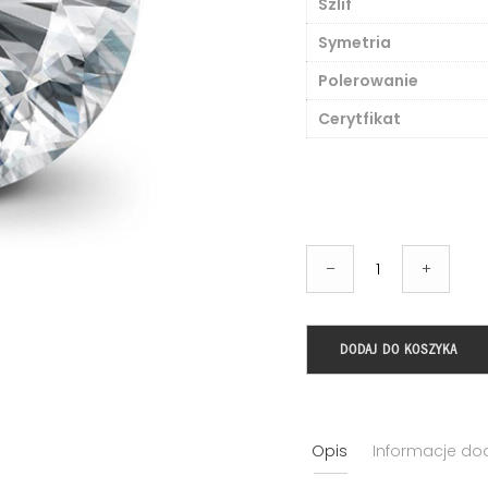
Szlif
Symetria
Polerowanie
Cerytfikat
ilość
–
+
Brylant
o
masie
DODAJ DO KOSZYKA
0.60ct,
IF,
E,
Opis
Informacje d
certyfikat