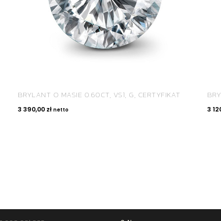
BRYLANT O MASIE 0.60CT, VS1, G, CERTYFIKAT
BRY
3 390,00
zł
3 12
netto
TAKT
STREFA KLIENTA