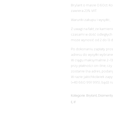
Brylant o masie 0.60ct. Kolo
zawiera 23% VAT.
Warunki zakupu i wysyłki:,
Z uwagi na fakt, że kamie
czasami w dość odległych 
może wynosić od 2 do 13 d
Po dokonaniu zapłaty pro
adresu do wysyłki wybrane
W ciągu maksymalnie 2-13
przy płatności on-line, cz
zostanie (na adres, podan
W razie jakichkolwiek zapy
(+48 660 991 995), bądź n
Kategorie:
Brylant
,
Diament
E
,
IF