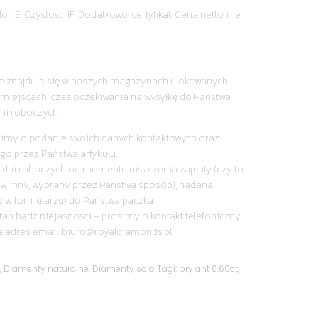
r: E. Czystość: IF. Dodatkowo: certyfikat. Cena netto, nie
nie znajdują się w naszych magazynach ulokowanych
miejscach, czas oczekiwania na wysyłkę do Państwa
ni roboczych.
simy o podanie swoich danych kontaktowych oraz
go przez Państwa artykułu,
 dni roboczych od momentu uiszczenia zapłaty (czy to
y w inny, wybrany przez Państwa sposób), nadana
y w formularzu) do Państwa paczka.
tań bądź niejasności – prosimy o kontakt telefoniczny
a adres email: biuro@royaldiamonds.pl
y
,
Diamenty naturalne
,
Diamenty solo
Tagi:
brylant 0.60ct
,