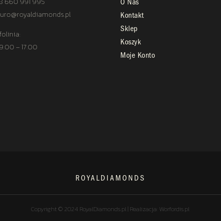
8 660 991 995
O Nas
uro@royaldiamonds.pl
Kontakt
Sklep
folinia:
Koszyk
 9.00 – 17.00
Moje Konto
ROYALDIAMONDS
Copyright © 2024 RoyalDiamonds.pl | Realizacja: Worfordis.pl