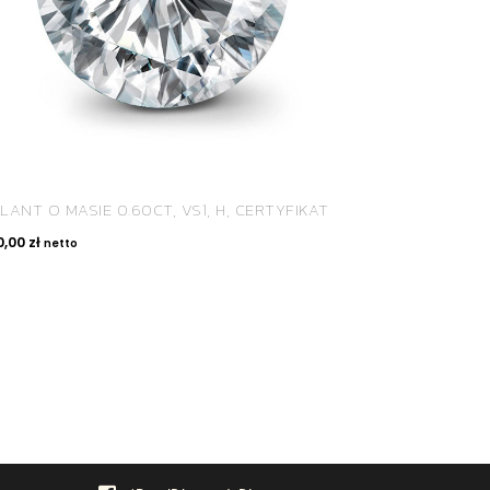
LANT O MASIE 0.60CT, VS1, H, CERTYFIKAT
0,00
zł
netto
SPOŁECZNOŚĆ