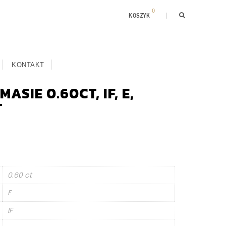
0
KOSZYK
KONTAKT
ASIE 0.60CT, IF, E,
T
0.60 ct
E
IF