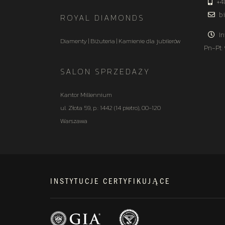
+4
bi
ROYAL DIAMONDS
In
Diamenty | Biżuteria | Kamienie dla jubilerów
Pn-Pt:
SALON SPRZEDAŻY
Kantor Millennium
ul. Złota 59, p.: 1442 (14 pietro), 00-120
Warszawa
INSTYTUCJE CERTYFIKUJĄCE