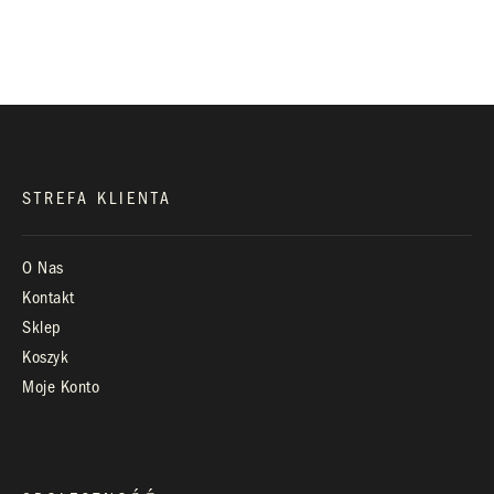
biuro@royaldiamonds.pl
Infolinia:
Pn-Pt: 9.00 – 17.00
STREFA KLIENTA
O Nas
Kontakt
Sklep
Koszyk
Moje Konto