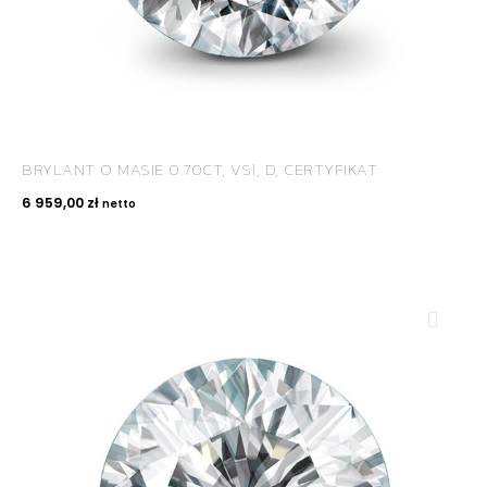
BRYLANT O MASIE 0.70CT, VS1, D, CERTYFIKAT
6 959,00
zł
netto