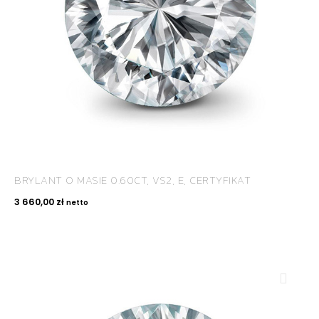
BRYLANT O MASIE 0.60CT, VS2, E, CERTYFIKAT
3 660,00
zł
netto