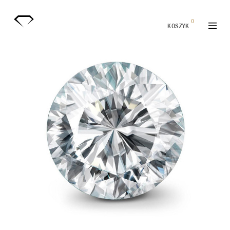
0
KOSZYK