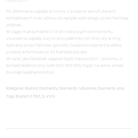
roboczych.
Po dokonaniu zapłaty prosimy o podanie swoich danych
kontaktowych oraz adresu do wysyłki wybranego przez Państwa
artykułu,
W ciągu maksymalnie 2-13 dni roboczych od momentu
uiszczenia zapłaty (czy to przy płatności on-line, czy w inny,
wybrany przez Państwa sposób), nadana zostanie (na adres,
podany w formularzu) do Państwa paczka.
W razie jakichkolwiek zapytań bądź niejasności – prosimy o
kontakt telefoniczny (+48 660 991 995), bądź na adres email:
biuro@royaldiamonds.pl
Kategorie:
Brylant
,
Diamenty
,
Diamenty naturalne
,
Diamenty solo
Tagi:
Brylant 0.70ct
,
D
,
VVS1