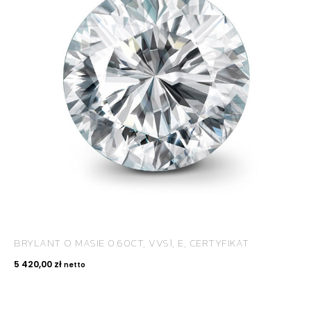
ROYAL DIAMONDS
Diamenty | Biżuteria | Kamienie dla jubilerów
SALON SPRZEDAŻY
Kantor Millennium
ul. Złota 59, p.: 1442 (14 pietro), 00-120 Warszawa
BRYLANT O MASIE 0.60CT, VVS1, E, CERTYFIKAT
KONTAKT
5 420,00
zł
netto
+48 660 991 995