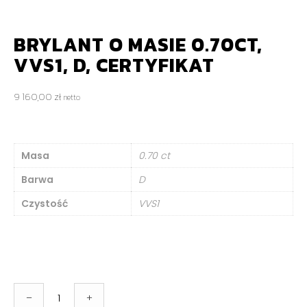
BRYLANT O MASIE 0.70CT,
VVS1, D, CERTYFIKAT
9 160,00
zł
netto
Masa
0.70 ct
Barwa
D
Czystość
VVS1
ilość
–
+