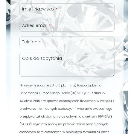
Imię i Nazwisko
*
Adres email
*
Telefon
*
Opis do zapytania
ROYAL DIAMONDS
Niniejszym zgodnie z Art. 6 pkt 1 lit. a) Rozporządzenia
Diamenty | Biżuteria | Kamienie dla jubilerów
Parlamentu Europejskiego i Rady (UE) 2016/679 z dnia 27
kwietnia 2016 r. w sprawie ochrony osób fizycznych w związku z
SALON SPRZEDAŻY
przetwarzaniem danych osobowych i w sprawie swobodnego
przepływu takich danych oraz uchylenia dyrektywy 95/46/WE
Kantor Millennium
(“RODO”), wyrażam zgodę na przetwarzanie moich danych
ul. Złota 59, p.: 1442 (14 pietro), 00-120 Warszawa
osobowych zamieszczonych w niniejszym formularzu przez