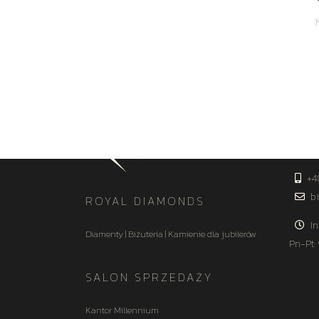
KON
+4
bi
ROYAL DIAMONDS
In
Diamenty | Biżuteria | Kamienie dla jubilerów
Pn-Pt:
SALON SPRZEDAŻY
Kantor Millennium