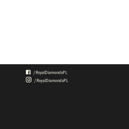
SPOŁECZNOŚĆ
/royalDiamondsPL
/royalDiamondsPL