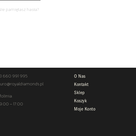
Nie pamiętasz hasła?
TAKT
STREFA KLIENTA
8 660 991 995
O Nas
uro@royaldiamonds.pl
Kontakt
Sklep
folinia:
Koszyk
 9.00 – 17.00
Moje Konto