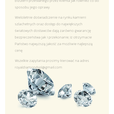
biżuterii przesłanego przez klienta jak również co do
sposobu jego oprawy.
Wieloletnie doświadczenie na rynku kamieni
szlachetnych oraz dostęp do największych
światowych dostawców dają zarówno gwarancję
bezpieczeństwa jak i przekonanie, iż otrzymacie
Państwo najwyższą jakość za możliwie najlepszą
ROYAL DIAMONDS
cenę.
Wszelkie zapytania prosimy kierować na adres
Diamenty | Biżuteria | Kamienie dla jubilerów
royaldiamondspl@gmail.com
SALON SPRZEDAŻY
Kantor Millennium
ul. Złota 59, p.: 1442 (14 pietro), 00-120 Warszawa