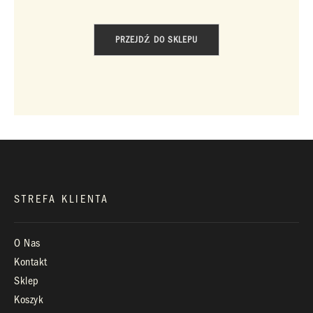
KONTAKT
PRZEJDŹ DO SKLEPU
+48 660 991 995
biuro@royaldiamonds.pl
Infolinia:
Pn-Pt: 9.00 – 17.00
STREFA KLIENTA
O Nas
Kontakt
Sklep
Koszyk