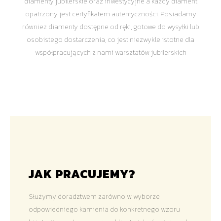
diamenty jubilerskie oraz inwestycyjne a każdy diament
opatrzony jest certyfikatem autentyczności. Posiadamy
również diamenty dostępne od ręki, gotowe do wysyłki lub
osobistego dostarczenia, co jest niezwykle istotne dla
współpracujących z nami warsztatów jubilerskich
JAK PRACUJEMY?
Służymy doradztwem zarówno w wyborze
odpowiedniego kamienia do konkretnego wzoru