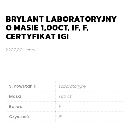
BRYLANT LABORATORYJNY
O MASIE 1,00CT, IF, F,
CERTYFIKAT IGI
2 200,00
zł
netto
S. Powstania
Laboratoryjny
Masa
1.00 ct
Barwa
F
Czystość
IF