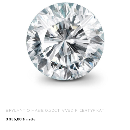
BRYLANT O MASIE 0.50CT, VVS2, F, CERTYFIKAT
3 385,00
zł
netto