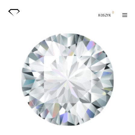
0
KOSZYK