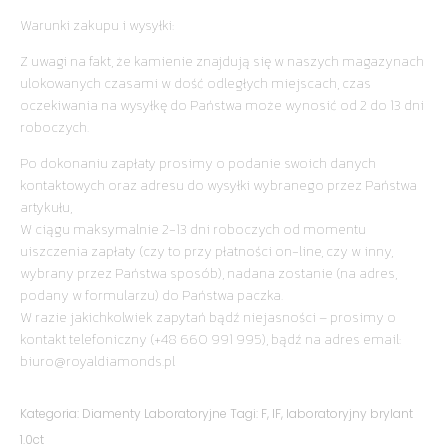
Warunki zakupu i wysyłki:
Z uwagi na fakt, że kamienie znajdują się w naszych magazynach
ulokowanych czasami w dość odległych miejscach, czas
oczekiwania na wysyłkę do Państwa może wynosić od 2 do 13 dni
roboczych.
Po dokonaniu zapłaty prosimy o podanie swoich danych
kontaktowych oraz adresu do wysyłki wybranego przez Państwa
artykułu,
W ciągu maksymalnie 2-13 dni roboczych od momentu
uiszczenia zapłaty (czy to przy płatności on-line, czy w inny,
wybrany przez Państwa sposób), nadana zostanie (na adres,
podany w formularzu) do Państwa paczka.
W razie jakichkolwiek zapytań bądź niejasności – prosimy o
kontakt telefoniczny (+48 660 991 995), bądź na adres email:
biuro@royaldiamonds.pl
Kategoria:
Diamenty Laboratoryjne
Tagi:
F
,
IF
,
laboratoryjny brylant
1.0ct