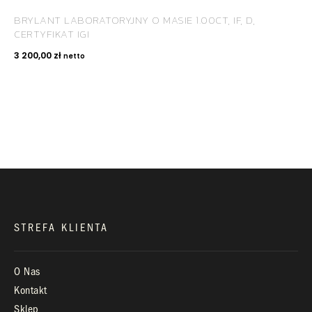
BRYLANT LABORATORYJNY O MASIE 1.00CT, IF, D,
CERTYFIKAT IGI
KONTAKT
3 200,00
zł
netto
+48 660 991 995
biuro@royaldiamonds.pl
Infolinia:
Pn-Pt: 9.00 – 17.00
STREFA KLIENTA
O Nas
Kontakt
Sklep