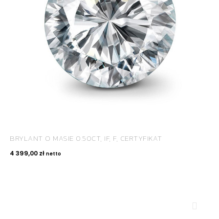
BRYLANT O MASIE 0.50CT, IF, F, CERTYFIKAT
4 399,00
zł
netto