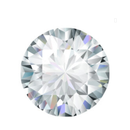
ROYAL DIAMONDS
Diamenty | Biżuteria | Kamienie dla jubilerów
SALON SPRZEDAŻY
Kantor Millennium
ul. Złota 59, p.: 1442 (14 pietro), 00-120 Warszawa