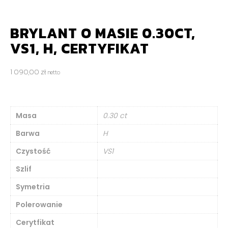
BRYLANT O MASIE 0.30CT,
VS1, H, CERTYFIKAT
1 090,00
zł
netto
Masa
0.30 ct
Barwa
H
Czystość
VS1
Szlif
Symetria
Polerowanie
Cerytfikat