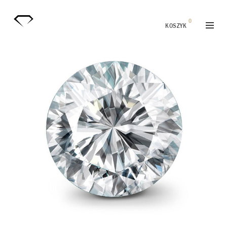
0
KOSZYK