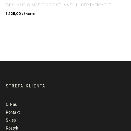
BRYLANT O MASIE 0.30 CT, VVS1, H, CERTYFIKAT IGI
KONTAKT
1 225,00
zł
netto
+48 660 991 995
biuro@royaldiamonds.pl
Infolinia:
Pn-Pt: 9.00 – 17.00
STREFA KLIENTA
O Nas
Kontakt
Sklep
Koszyk