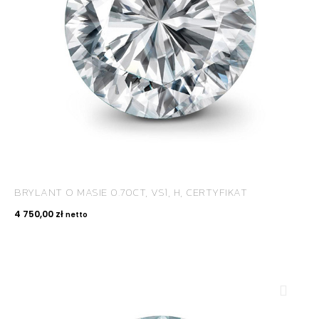
BRYLANT O MASIE 0.70CT, VS1, H, CERTYFIKAT
4 750,00
zł
netto