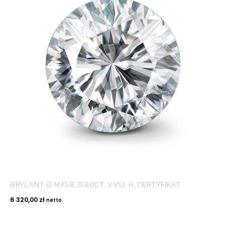
BRYLANT O MASIE 0.80CT, VVS1, H, CERTYFIKAT
6 320,00
zł
netto