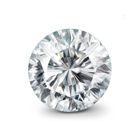
ROYAL DIAMONDS
Diamenty | Biżuteria | Kamienie dla jubilerów
SALON SPRZEDAŻY
Kantor Millennium
ul. Złota 59, p.: 1442 (14 pietro), 00-120 Warszawa