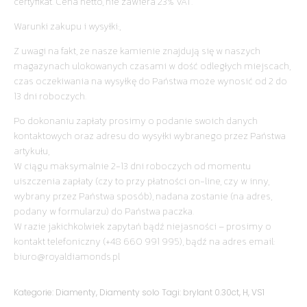
certyfikat. Cena netto, nie zawiera 23% VAT.
Warunki zakupu i wysyłki:,
Z uwagi na fakt, że nasze kamienie znajdują się w naszych
magazynach ulokowanych czasami w dość odległych miejscach,
czas oczekiwania na wysyłkę do Państwa może wynosić od 2 do
13 dni roboczych.
Po dokonaniu zapłaty prosimy o podanie swoich danych
kontaktowych oraz adresu do wysyłki wybranego przez Państwa
artykułu,
W ciągu maksymalnie 2-13 dni roboczych od momentu
uiszczenia zapłaty (czy to przy płatności on-line, czy w inny,
wybrany przez Państwa sposób), nadana zostanie (na adres,
podany w formularzu) do Państwa paczka.
W razie jakichkolwiek zapytań bądź niejasności – prosimy o
kontakt telefoniczny (+48 660 991 995), bądź na adres email:
biuro@royaldiamonds.pl
Kategorie:
Diamenty
,
Diamenty solo
Tagi:
brylant 0.30ct
,
H
,
VS1