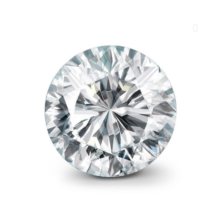
ROYAL DIAMONDS
Diamenty | Biżuteria | Kamienie dla jubilerów
SALON SPRZEDAŻY
Kantor Millennium
ul. Złota 59, p.: 1442 (14 pietro), 00-120 Warszawa