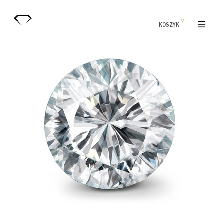
0
KOSZYK