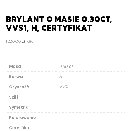
BRYLANT O MASIE 0.30CT,
VVS1, H, CERTYFIKAT
1 220,00
zł
netto
Masa
0.30 ct
Barwa
H
Czystość
VVS1
Szlif
Symetria
Polerowanie
Cerytfikat