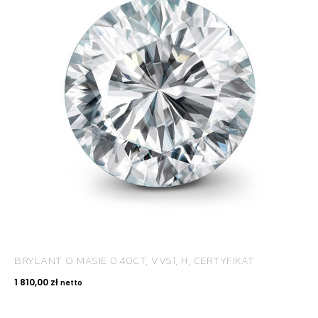
BRYLANT O MASIE 0.40CT, VVS1, H, CERTYFIKAT
1 810,00
zł
netto