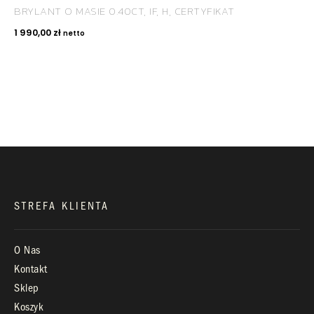
BRYLANT O MASIE 0.40CT, IF, H, CERTYFIKAT
KONTAKT
1 990,00
zł
netto
+48 660 991 995
biuro@royaldiamonds.pl
Infolinia:
Pn-Pt: 9.00 – 17.00
STREFA KLIENTA
O Nas
Kontakt
Sklep
Koszyk