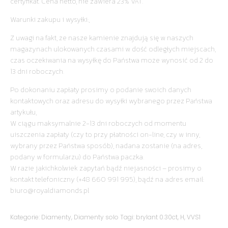
certyfikat. Cena netto, nie zawiera 23% VAT.
Warunki zakupu i wysyłki:,
Z uwagi na fakt, że nasze kamienie znajdują się w naszych
magazynach ulokowanych czasami w dość odległych miejscach,
czas oczekiwania na wysyłkę do Państwa może wynosić od 2 do
13 dni roboczych.
Po dokonaniu zapłaty prosimy o podanie swoich danych
kontaktowych oraz adresu do wysyłki wybranego przez Państwa
artykułu,
W ciągu maksymalnie 2-13 dni roboczych od momentu
uiszczenia zapłaty (czy to przy płatności on-line, czy w inny,
wybrany przez Państwa sposób), nadana zostanie (na adres,
podany w formularzu) do Państwa paczka.
W razie jakichkolwiek zapytań bądź niejasności – prosimy o
kontakt telefoniczny (+48 660 991 995), bądź na adres email:
biuro@royaldiamonds.pl
Kategorie:
Diamenty
,
Diamenty solo
Tagi:
brylant 0.30ct
,
H
,
VVS1