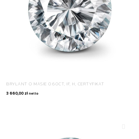
BRYLANT O MASIE 0.60CT, IF, H, CERTYFIKAT
3 660,00
zł
netto