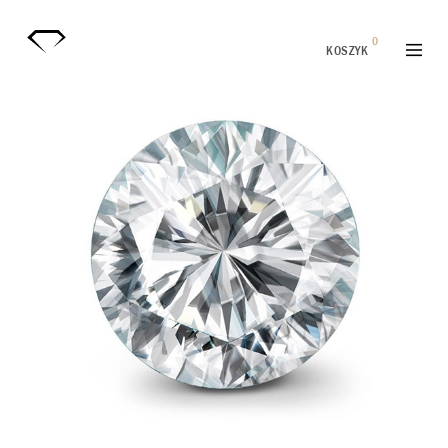
0
KOSZYK