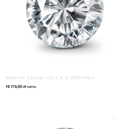
BRYLANT O MASIE 1.00CT, IF, G, CERTYFIKAT
19 170,00
zł
netto