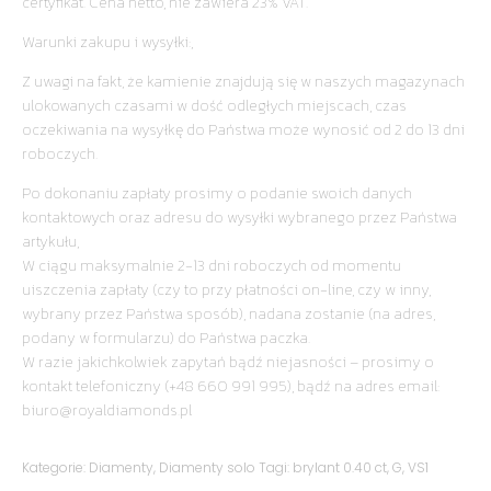
certyfikat. Cena netto, nie zawiera 23% VAT.
Warunki zakupu i wysyłki:,
Z uwagi na fakt, że kamienie znajdują się w naszych magazynach
ulokowanych czasami w dość odległych miejscach, czas
oczekiwania na wysyłkę do Państwa może wynosić od 2 do 13 dni
roboczych.
Po dokonaniu zapłaty prosimy o podanie swoich danych
kontaktowych oraz adresu do wysyłki wybranego przez Państwa
artykułu,
W ciągu maksymalnie 2-13 dni roboczych od momentu
uiszczenia zapłaty (czy to przy płatności on-line, czy w inny,
wybrany przez Państwa sposób), nadana zostanie (na adres,
podany w formularzu) do Państwa paczka.
W razie jakichkolwiek zapytań bądź niejasności – prosimy o
kontakt telefoniczny (+48 660 991 995), bądź na adres email:
biuro@royaldiamonds.pl
Kategorie:
Diamenty
,
Diamenty solo
Tagi:
brylant 0.40 ct
,
G
,
VS1