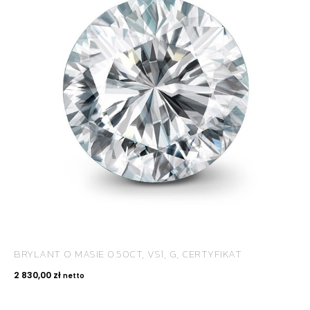
BRYLANT O MASIE 0.50CT, VS1, G, CERTYFIKAT
2 830,00
zł
netto