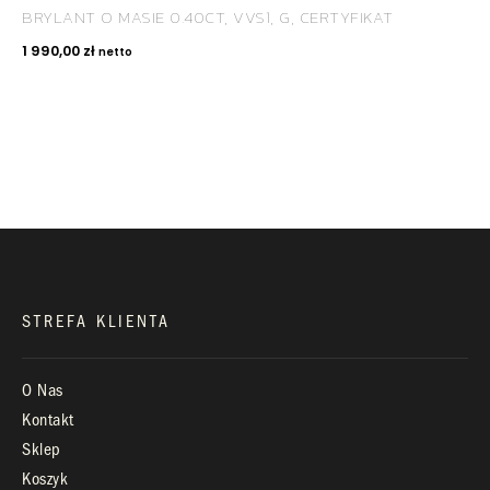
BRYLANT O MASIE 0.40CT, VVS1, G, CERTYFIKAT
KONTAKT
1 990,00
zł
netto
+48 660 991 995
biuro@royaldiamonds.pl
Infolinia:
Pn-Pt: 9.00 – 17.00
STREFA KLIENTA
O Nas
Kontakt
Sklep
Koszyk