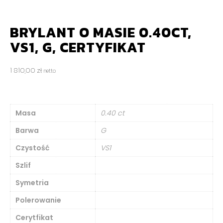
BRYLANT O MASIE 0.40CT,
VS1, G, CERTYFIKAT
1 810,00
zł
netto
Masa
0.40 ct
Barwa
G
Czystość
VS1
Szlif
Symetria
Polerowanie
Cerytfikat