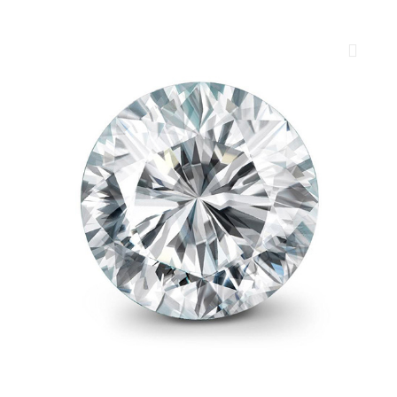
ROYAL DIAMONDS
Diamenty | Biżuteria | Kamienie dla jubilerów
SALON SPRZEDAŻY
Kantor Millennium
ul. Złota 59, p.: 1442 (14 pietro), 00-120 Warszawa