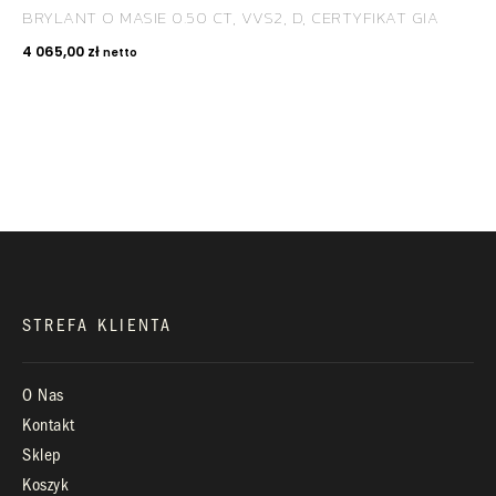
BRYLANT O MASIE 0.50 CT, VVS2, D, CERTYFIKAT GIA
KONTAKT
4 065,00
zł
netto
+48 660 991 995
biuro@royaldiamonds.pl
Infolinia:
Pn-Pt: 9.00 – 17.00
STREFA KLIENTA
O Nas
Kontakt
Sklep
Koszyk