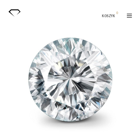
0
KOSZYK