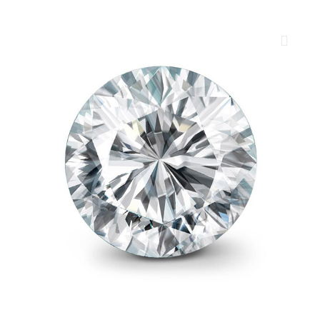
ROYAL DIAMONDS
Diamenty | Biżuteria | Kamienie dla jubilerów
SALON SPRZEDAŻY
Kantor Millennium
ul. Złota 59, p.: 1442 (14 pietro), 00-120 Warszawa