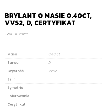
BRYLANT O MASIE 0.40CT,
VVS2, D, CERTYFIKAT
2 260,00
zł
netto
Masa
0.40 ct
Barwa
D
Czystość
VVS2
Szlif
Symetria
Polerowanie
Cerytfikat