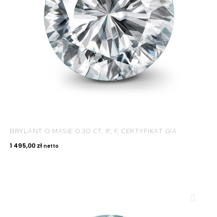
BRYLANT O MASIE 0.30 CT, IF, F, CERTYFIKAT GIA
1 495,00
zł
netto