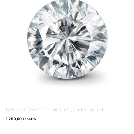
BRYLANT O MASIE 0.30CT, VS1, E, CERTYFIKAT
1 290,00
zł
netto