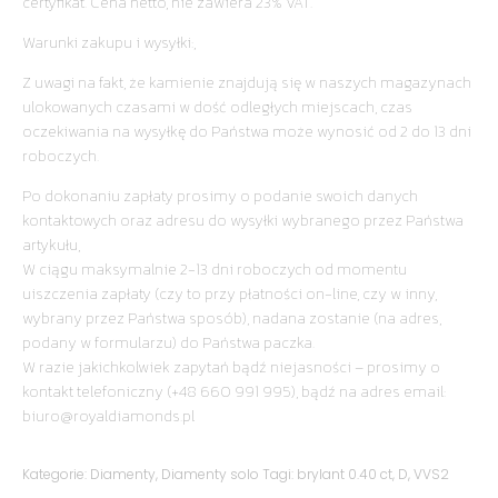
certyfikat. Cena netto, nie zawiera 23% VAT.
Warunki zakupu i wysyłki:,
Z uwagi na fakt, że kamienie znajdują się w naszych magazynach
ulokowanych czasami w dość odległych miejscach, czas
oczekiwania na wysyłkę do Państwa może wynosić od 2 do 13 dni
roboczych.
Po dokonaniu zapłaty prosimy o podanie swoich danych
kontaktowych oraz adresu do wysyłki wybranego przez Państwa
artykułu,
W ciągu maksymalnie 2-13 dni roboczych od momentu
uiszczenia zapłaty (czy to przy płatności on-line, czy w inny,
wybrany przez Państwa sposób), nadana zostanie (na adres,
podany w formularzu) do Państwa paczka.
W razie jakichkolwiek zapytań bądź niejasności – prosimy o
kontakt telefoniczny (+48 660 991 995), bądź na adres email:
biuro@royaldiamonds.pl
Kategorie:
Diamenty
,
Diamenty solo
Tagi:
brylant 0.40 ct
,
D
,
VVS2