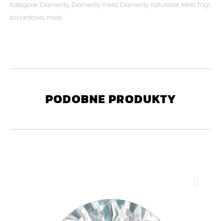
Kategorie:
Diamenty
,
Diamenty mela
,
Diamenty naturalne
,
Mela
Tagi:
brylantowa
,
mela
PODOBNE PRODUKTY