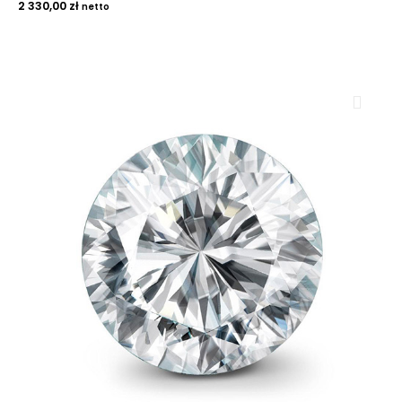
2 330,00
zł
netto
ROYAL DIAMONDS
Diamenty | Biżuteria | Kamienie dla jubilerów
SALON SPRZEDAŻY
Kantor Millennium
ul. Złota 59, p.: 1442 (14 pietro), 00-120 Warszawa