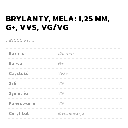
BRYLANTY, MELA: 1,25 MM,
G+, VVS, VG/VG
2 880,00
zł
netto
Rozmiar
1,25 mm
Barwa
G+
Czystość
VVS+
Szlif
VG
Symetria
VG
Polerowanie
VG
Cerytikat
Brylantowo.pl