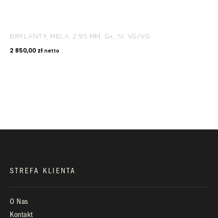
BRYLANTY, MELA: 2,95 MM, G+, SI, VG/VG
KONTAKT
2 850,00
zł
netto
+48 660 991 995
biuro@royaldiamonds.pl
Infolinia:
Pn-Pt: 9.00 – 17.00
STREFA KLIENTA
O Nas
Kontakt