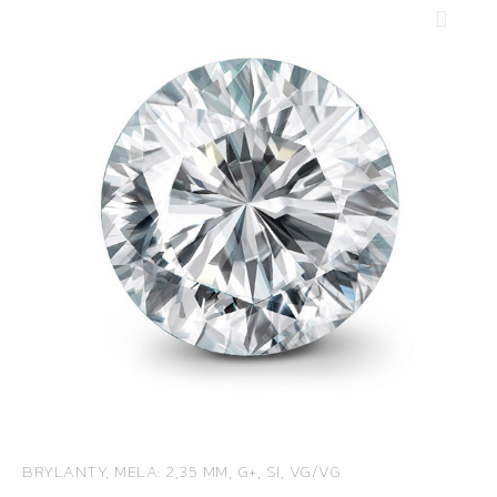
BRYLANTY, MELA: 2,35 MM, G+, SI, VG/VG