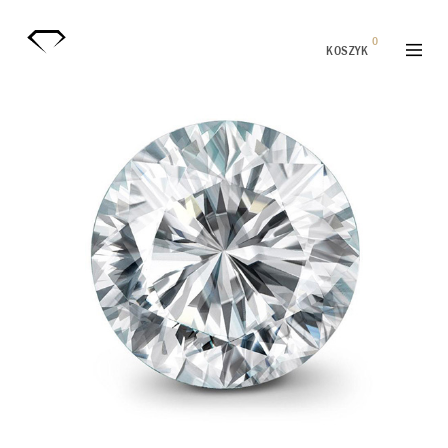
0
KOSZYK