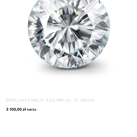
BRYLANTY, MELA: 3,20 MM, G+, SI, VG/VG
3 100,00
zł
netto