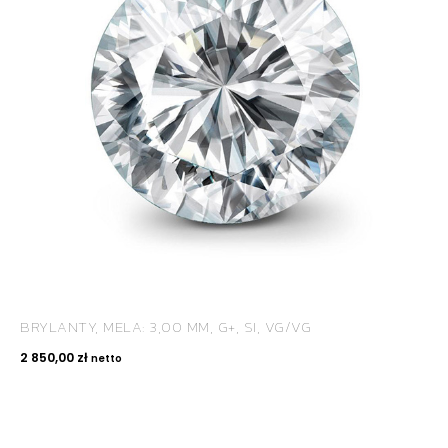
BRYLANTY, MELA: 3,00 MM, G+, SI, VG/VG
2 850,00
zł
netto