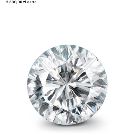
2 330,00
zł
netto
ROYAL DIAMONDS
Diamenty | Biżuteria | Kamienie dla jubilerów
SALON SPRZEDAŻY
Kantor Millennium
ul. Złota 59, p.: 1442 (14 pietro), 00-120 Warszawa