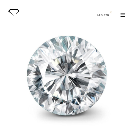
0
KOSZYK