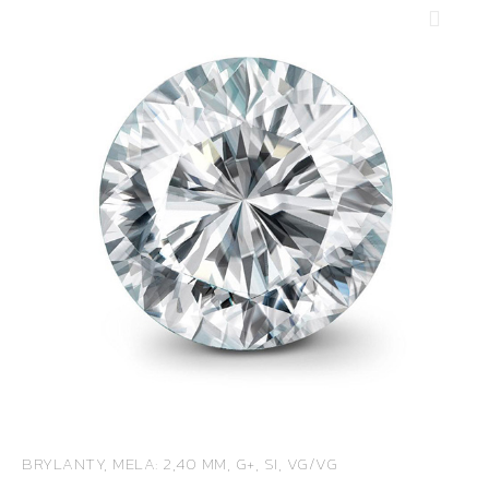
BRYLANTY, MELA: 2,40 MM, G+, SI, VG/VG