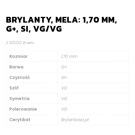
BRYLANTY, MELA: 1,70 MM,
G+, SI, VG/VG
2 120,00
zł
netto
Rozmiar
1,70 mm
Barwa
G+
Czystość
SI+
Szlif
VG
Symetria
VG
Polerowanie
VG
Cerytikat
Brylantowo.pl