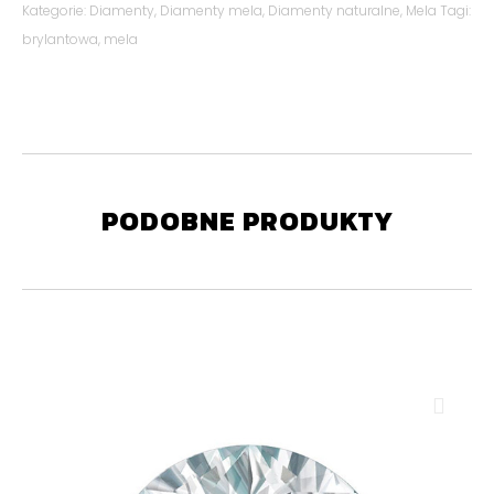
Kategorie:
Diamenty
,
Diamenty mela
,
Diamenty naturalne
,
Mela
Tagi:
brylantowa
,
mela
PODOBNE PRODUKTY