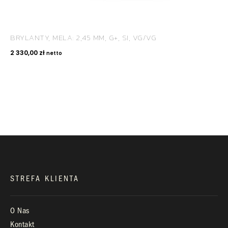
BRYLANTY, MELA: 2,45 MM, G+, SI, VG/VG
KONTAKT
2 330,00
zł
netto
+48 660 991 995
biuro@royaldiamonds.pl
Infolinia:
Pn-Pt: 9.00 – 17.00
STREFA KLIENTA
O Nas
Kontakt