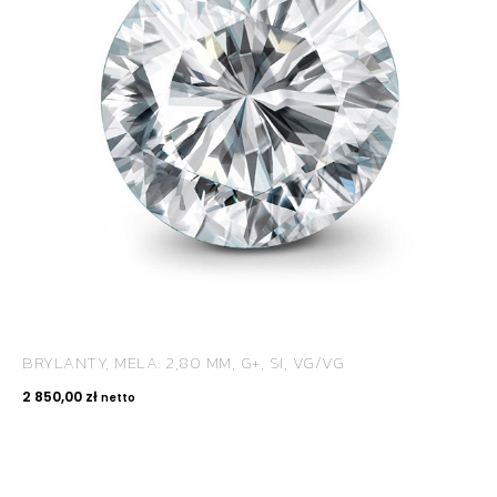
BRYLANTY, MELA: 2,80 MM, G+, SI, VG/VG
2 850,00
zł
netto