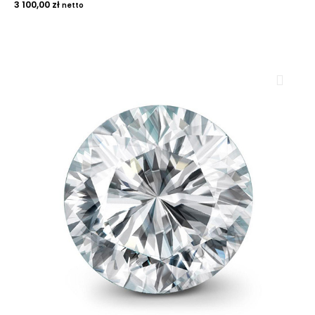
3 100,00
zł
netto
ROYAL DIAMONDS
Diamenty | Biżuteria | Kamienie dla jubilerów
SALON SPRZEDAŻY
Kantor Millennium
ul. Złota 59, p.: 1442 (14 pietro), 00-120 Warszawa