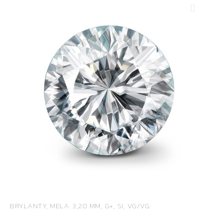
BRYLANTY, MELA: 3,20 MM, G+, SI, VG/VG