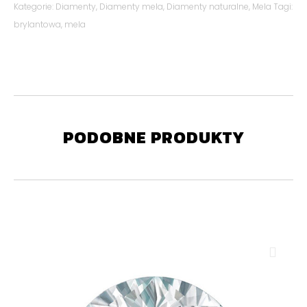
Kategorie:
Diamenty
,
Diamenty mela
,
Diamenty naturalne
,
Mela
Tagi:
brylantowa
,
mela
PODOBNE PRODUKTY