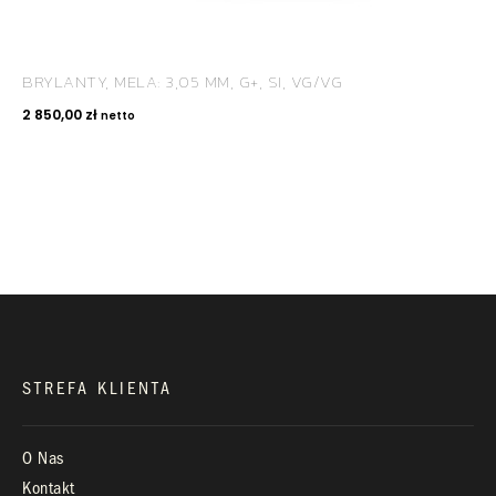
BRYLANTY, MELA: 3,05 MM, G+, SI, VG/VG
KONTAKT
2 850,00
zł
netto
+48 660 991 995
biuro@royaldiamonds.pl
Infolinia:
Pn-Pt: 9.00 – 17.00
STREFA KLIENTA
O Nas
Kontakt