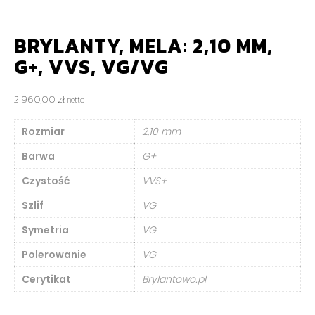
BRYLANTY, MELA: 2,10 MM,
G+, VVS, VG/VG
2 960,00
zł
netto
Rozmiar
2,10 mm
Barwa
G+
Czystość
VVS+
Szlif
VG
Symetria
VG
Polerowanie
VG
Cerytikat
Brylantowo.pl