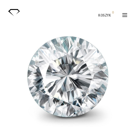
0
KOSZYK