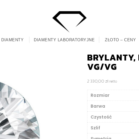
DIAMENTY
DIAMENTY LABORATORYJNE
ZŁOTO – CENY
BRYLANTY, M
VG/VG
2 330,00
zł
netto
Rozmiar
Barwa
Czystość
Szlif
Symetria