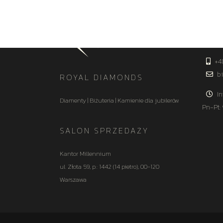
KON
+4
bi
ROYAL DIAMONDS
In
Diamenty | Biżuteria | Kamienie dla jubilerów
Pn-Pt:
SALON SPRZEDAŻY
Kantor Millennium
ul. Złota 59, p.: 1442 (14 pietro), 00-120
Warszawa