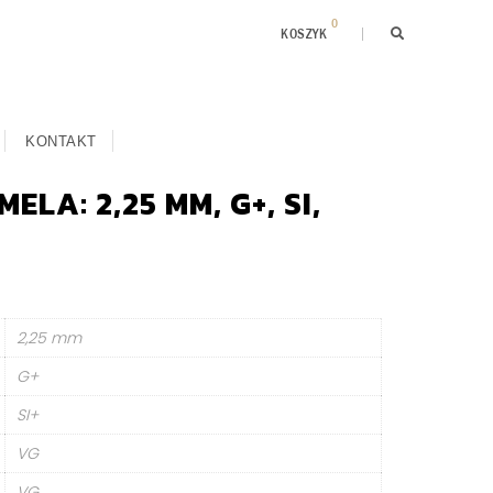
0
KOSZYK
KONTAKT
ELA: 2,25 MM, G+, SI,
2,25 mm
G+
SI+
VG
VG