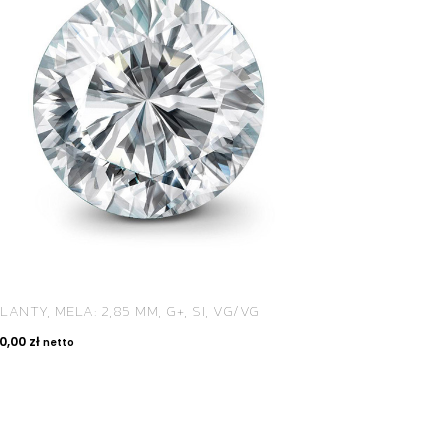
LANTY, MELA: 2,85 MM, G+, SI, VG/VG
50,00
zł
netto