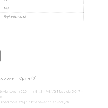
VG
Brylantowo.pl
odatkowe
Opinie (0)
brylantowym: 2,25 mm, G+, SI+, VG/VG. Masa ok.: 0,047 –
o.
 ilości mniejszej niż 1ct a nawet pojedynczych