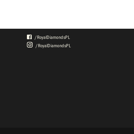
SPOŁECZNOŚĆ
/royalDiamondsPL
/royalDiamondsPL