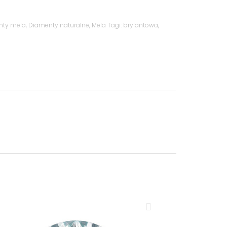
nty mela
,
Diamenty naturalne
,
Mela
Tagi:
brylantowa
,