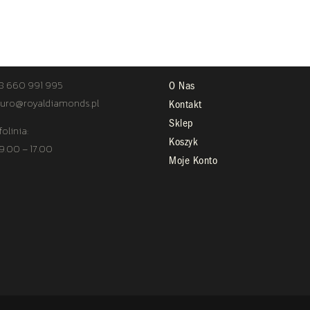
TAKT
STREFA KLIENTA
8 660 991 995
O Nas
uro@royaldiamonds.pl
Kontakt
Sklep
folinia:
Koszyk
 9.00 – 17.00
Moje Konto