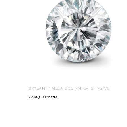
BRYLANTY, MELA: 2,55 MM, G+, SI, VG/VG
2 330,00
zł
netto