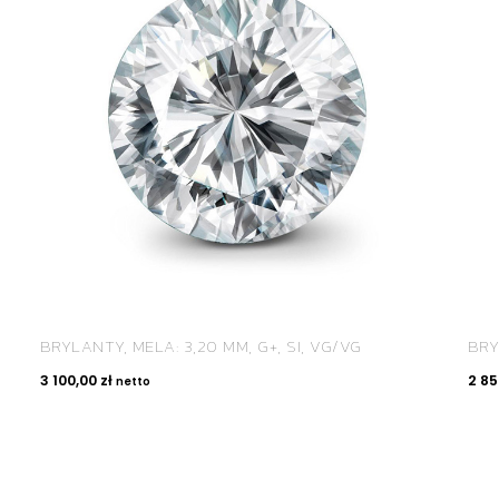
BRYLANTY, MELA: 3,20 MM, G+, SI, VG/VG
BRY
3 100,00
zł
2 8
netto