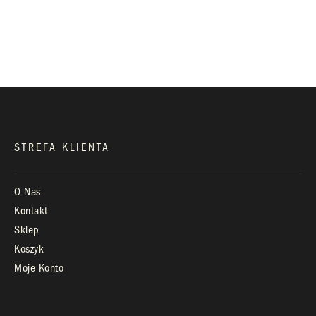
+48 660 991 995
biuro@royaldiamonds.pl
Infolinia:
Pn-Pt: 9.00 – 17.00
STREFA KLIENTA
O Nas
Kontakt
Sklep
Koszyk
Moje Konto