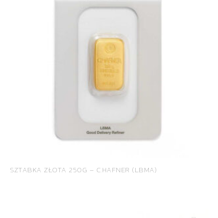
SZTABKA ZŁOTA 250G – C.HAFNER (LBMA)