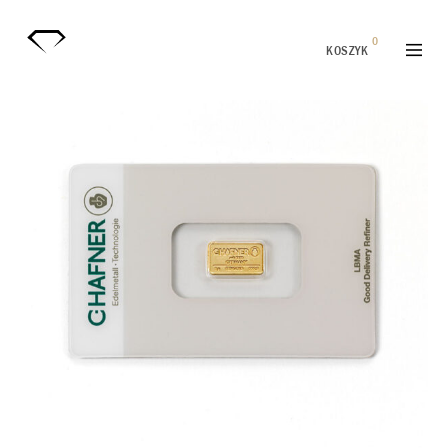
0
KOSZYK