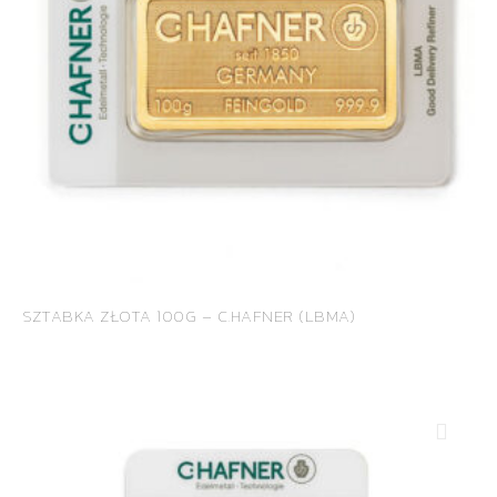
SZTABKA ZŁOTA 100G – C.HAFNER (LBMA)