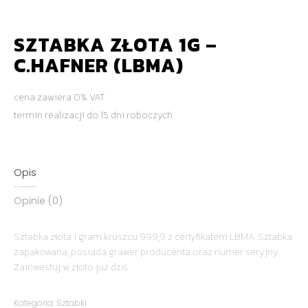
SZTABKA ZŁOTA 1G –
C.HAFNER (LBMA)
cena zawiera 0% VAT
termin realizacji do 15 dni roboczych
Opis
Opinie (0)
Sztabka złota 1 gram kruszcu 999,9 z certyfikatem LBMA. Sztabka
zapakowana, posiada grawer producenta oraz numer seryjny.
Zainwestuj w złoto już dziś.
Kategoria:
Sztabki