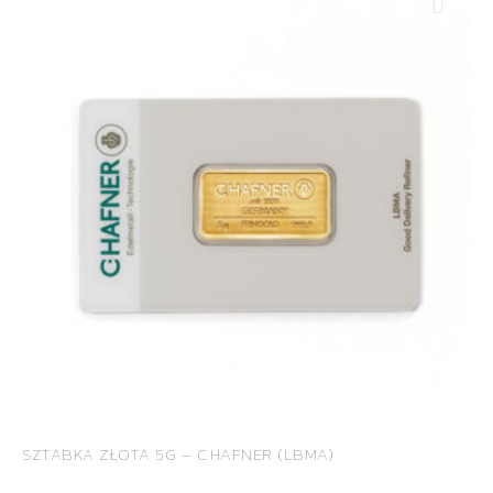
ROYAL DIAMONDS
Diamenty | Biżuteria | Kamienie dla jubilerów
SALON SPRZEDAŻY
Kantor Millennium
ul. Złota 59, p.: 1442 (14 pietro), 00-120 Warszawa
KONTAKT
SZTABKA ZŁOTA 5G – C.HAFNER (LBMA)