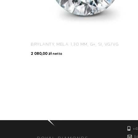
BRYLANTY, MELA: 1,30 MM, G+, SI, VG/VG
2 080,00
zł
netto
KON
+4
bi