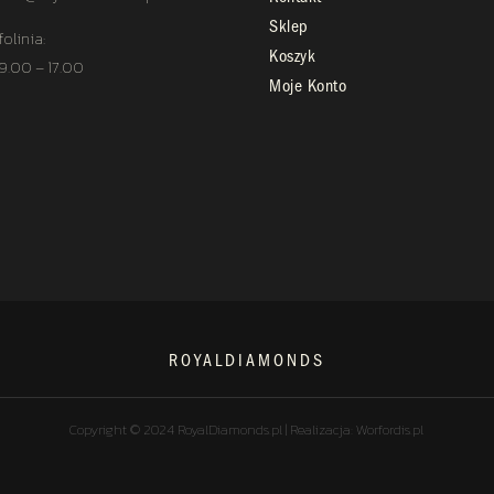
Sklep
folinia:
Koszyk
 9.00 – 17.00
Moje Konto
ROYALDIAMONDS
Copyright © 2024 RoyalDiamonds.pl | Realizacja: Worfordis.pl