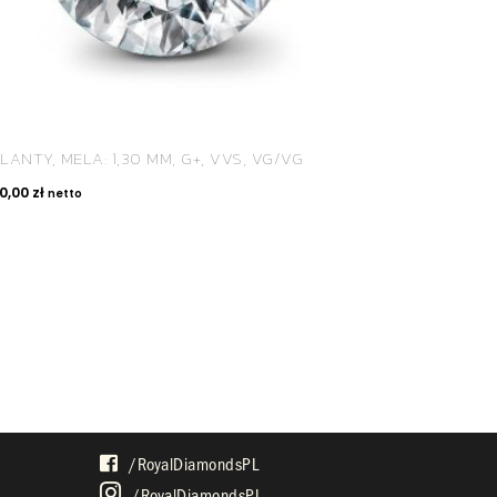
LANTY, MELA: 1,30 MM, G+, VVS, VG/VG
80,00
zł
netto
SPOŁECZNOŚĆ
/royalDiamondsPL
/royalDiamondsPL