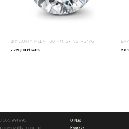
BRYLANTY, MELA: 1,30 MM, G+, VS, VG/VG
BRY
2 720,00
zł
2 8
netto
TAKT
STREFA KLIENTA
8 660 991 995
O Nas
uro@royaldiamonds.pl
Kontakt