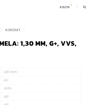
0
KOSZYK
KONTAKT
ELA: 1,30 MM, G+, VVS,
1,30 mm
G+
VVS+
VG
VG