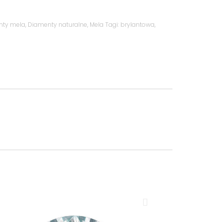
nty mela
,
Diamenty naturalne
,
Mela
Tagi:
brylantowa
,