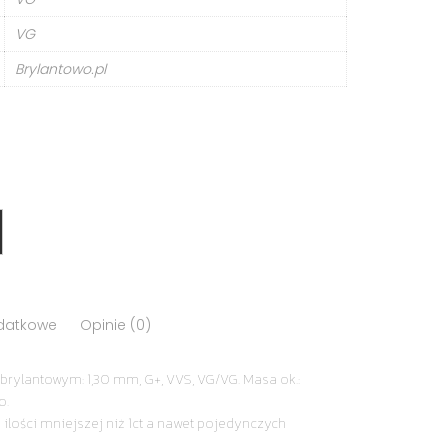
VG
Brylantowo.pl
odatkowe
Opinie (0)
brylantowym: 1,30 mm, G+, VVS, VG/VG. Masa ok.:
o.
 ilości mniejszej niż 1ct a nawet pojedynczych