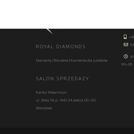
KON
+4
bi
ROYAL DIAMONDS
In
Diamenty | Biżuteria | Kamienie dla jubilerów
Pn-Pt:
SALON SPRZEDAŻY
Kantor Millennium
ul. Złota 59, p.: 1442 (14 pietro), 00-120
Warszawa