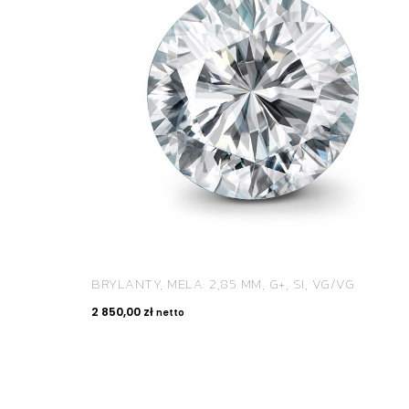
BRYLANTY, MELA: 2,85 MM, G+, SI, VG/VG
2 850,00
zł
netto