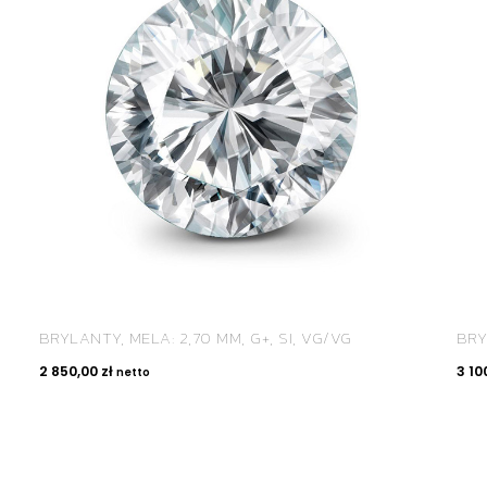
BRYLANTY, MELA: 2,70 MM, G+, SI, VG/VG
BRY
2 850,00
zł
3 10
netto