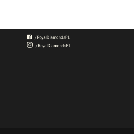
SPOŁECZNOŚĆ
/royalDiamondsPL
/royalDiamondsPL