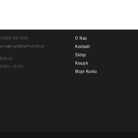
TAKT
STREFA KLIENTA
8 660 991 995
O Nas
uro@royaldiamonds.pl
Kontakt
Sklep
folinia:
Koszyk
 9.00 – 17.00
Moje Konto