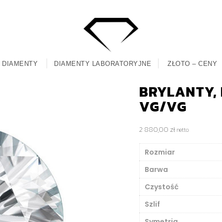
DIAMENTY
DIAMENTY LABORATORYJNE
ZŁOTO – CENY
BRYLANTY, M
VG/VG
2 880,00
zł
netto
Rozmiar
Barwa
Czystość
Szlif
Symetria