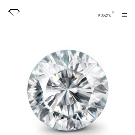
0
KOSZYK