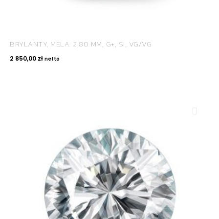
BRYLANTY, MELA: 2,80 MM, G+, SI, VG/VG
2 850,00
zł
netto