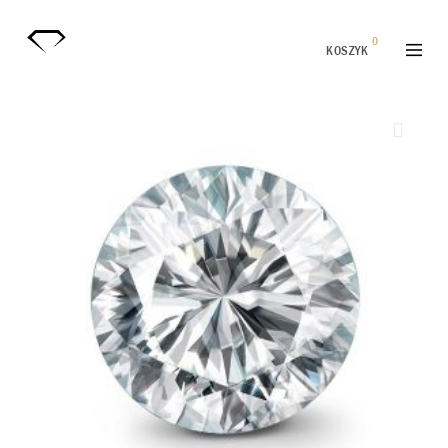
0
KOSZYK