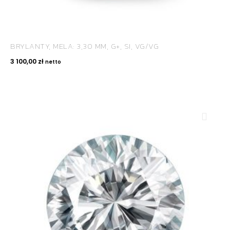
BRYLANTY, MELA: 3,30 MM, G+, SI, VG/VG
3 100,00
zł
netto