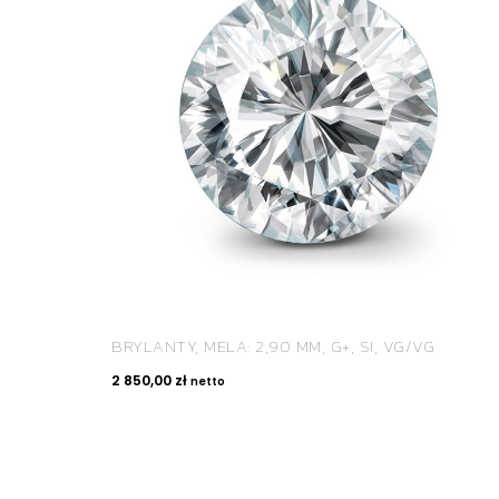
BRYLANTY, MELA: 2,90 MM, G+, SI, VG/VG
2 850,00
zł
netto