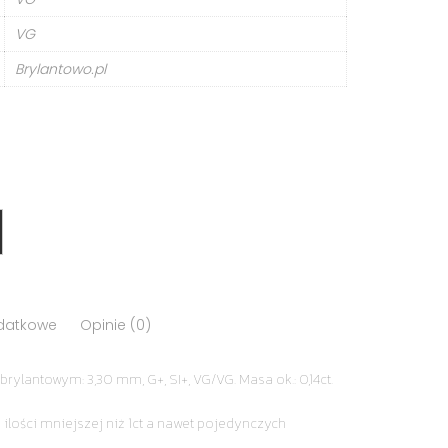
VG
Brylantowo.pl
odatkowe
Opinie (0)
rylantowym: 3,30 mm, G+, SI+, VG/VG. Masa ok.: 0,14ct.
 ilości mniejszej niż 1ct a nawet pojedynczych