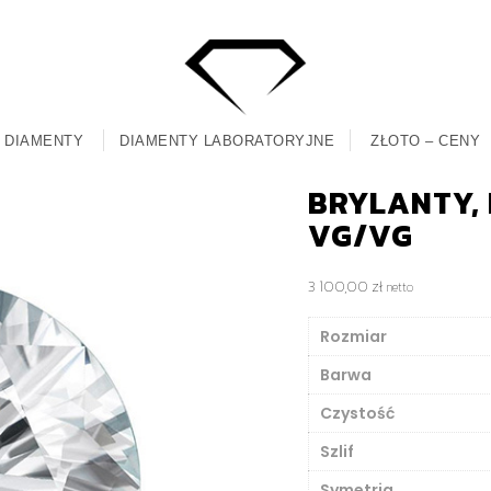
DIAMENTY
DIAMENTY LABORATORYJNE
ZŁOTO – CENY
BRYLANTY, M
VG/VG
3 100,00
zł
netto
Rozmiar
Barwa
Czystość
Szlif
Symetria