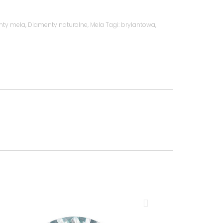
nty mela
,
Diamenty naturalne
,
Mela
Tagi:
brylantowa
,