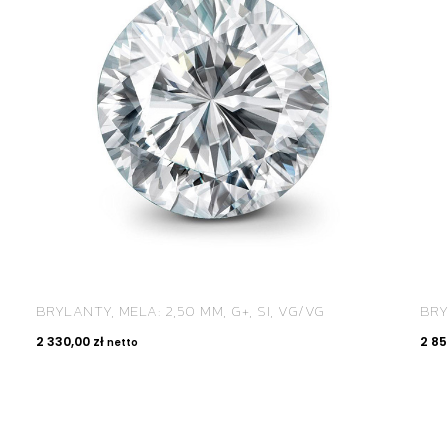
BRYLANTY, MELA: 2,50 MM, G+, SI, VG/VG
BRY
2 330,00
zł
2 8
netto