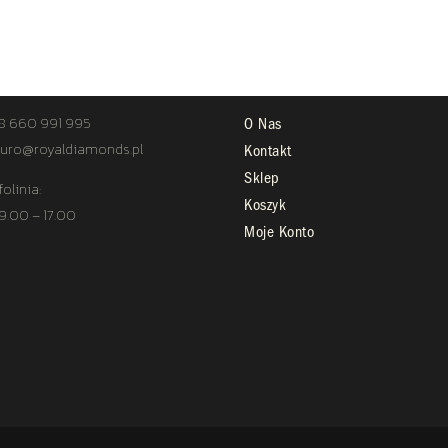
TAKT
STREFA KLIENTA
8 660 991 995
O Nas
uro@royaldiamonds.pl
Kontakt
Sklep
folinia:
Koszyk
 9.00 – 17.00
Moje Konto