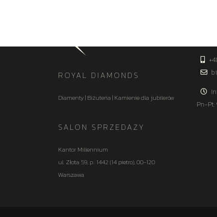
KON
+4
bi
ROYAL DIAMONDS
In
Diamenty | Biżuteria | Kamienie dla jubilerów
Pn-Pt:
SALON SPRZEDAŻY
Kantor Millennium
ul. Złota 59, p.: 1442 (14 pietro), 00-120
Warszawa