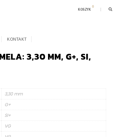
0
KOSZYK
KONTAKT
ELA: 3,30 MM, G+, SI,
3,30 mm
G+
SI+
VG
VG