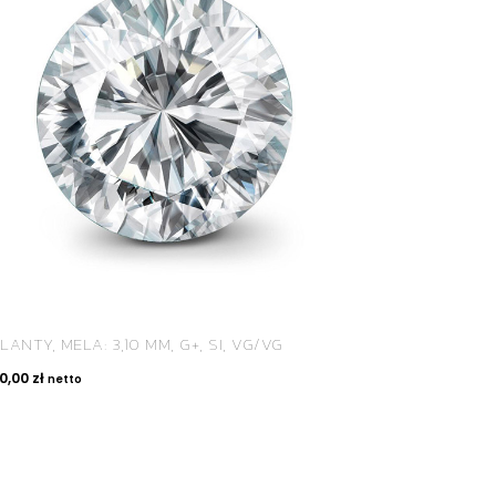
LANTY, MELA: 3,10 MM, G+, SI, VG/VG
50,00
zł
netto