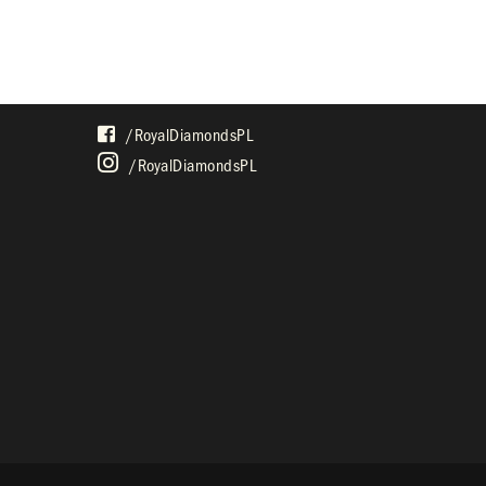
SPOŁECZNOŚĆ
/royalDiamondsPL
/royalDiamondsPL