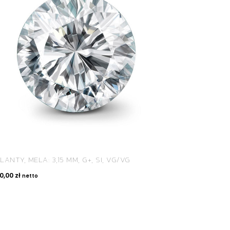
LANTY, MELA: 3,15 MM, G+, SI, VG/VG
50,00
zł
netto