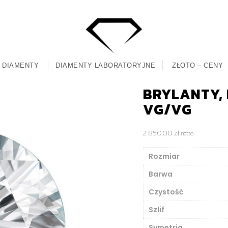
DIAMENTY
DIAMENTY LABORATORYJNE
ZŁOTO – CENY
BRYLANTY, M
VG/VG
2 850,00
zł
netto
Rozmiar
Barwa
Czystość
Szlif
Symetria