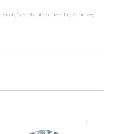
nty mela
,
Diamenty naturalne
,
Mela
Tagi:
brylantowa
,