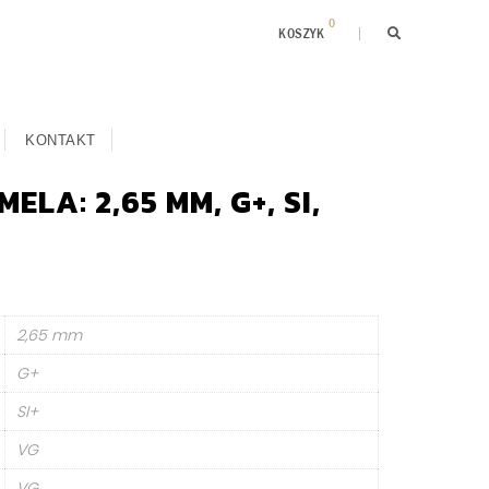
0
KOSZYK
KONTAKT
ELA: 2,65 MM, G+, SI,
2,65 mm
G+
SI+
VG
VG