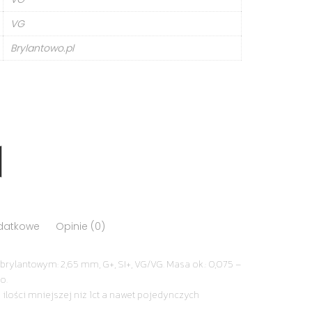
VG
Brylantowo.pl
odatkowe
Opinie (0)
brylantowym: 2,65 mm, G+, SI+, VG/VG. Masa ok.: 0,075 –
o.
 ilości mniejszej niż 1ct a nawet pojedynczych