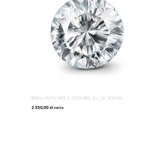
BRYLANTY, MELA: 2,55 MM, G+, SI, VG/VG
2 330,00
zł
netto