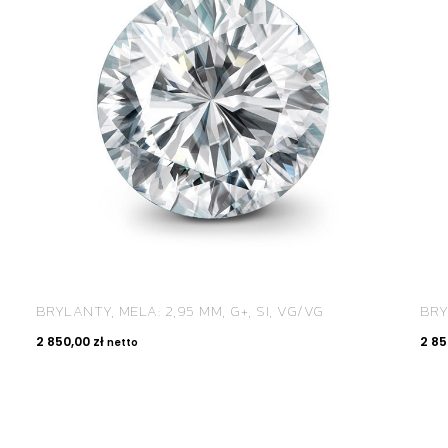
BRYLANTY, MELA: 2,95 MM, G+, SI, VG/VG
BRY
2 850,00
zł
2 8
netto