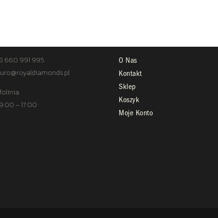
TAKT
STREFA KLIENTA
8 660 991 995
O Nas
uro@royaldiamonds.pl
Kontakt
Sklep
folinia:
Koszyk
 9.00 – 17.00
Moje Konto