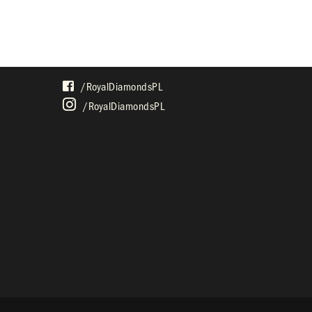
SPOŁECZNOŚĆ
/royalDiamondsPL
/royalDiamondsPL