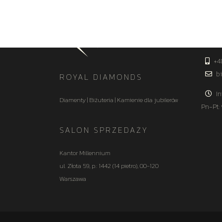
KON
+4
bi
ROYAL DIAMONDS
In
Diamenty | Biżuteria | Kamienie dla jubilerów
Pn-Pt:
SALON SPRZEDAŻY
Kantor Millennium
ul. Złota 59, p.: 1442 (14 pietro), 00-120
Warszawa