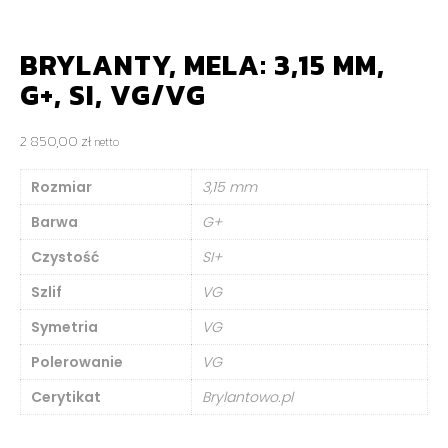
BRYLANTY, MELA: 3,15 MM,
G+, SI, VG/VG
2 850,00
zł
netto
Rozmiar
3,15 mm
Barwa
G+
Czystość
SI+
Szlif
VG
Symetria
VG
Polerowanie
VG
Cerytikat
Brylantowo.pl