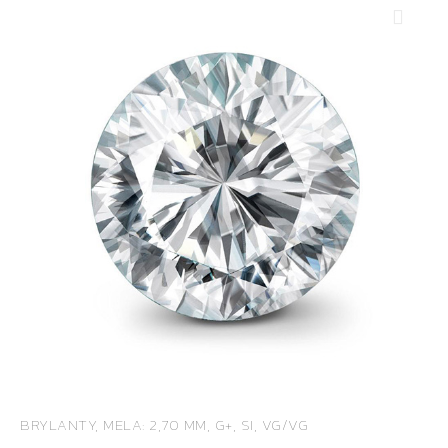
BRYLANTY, MELA: 2,70 MM, G+, SI, VG/VG