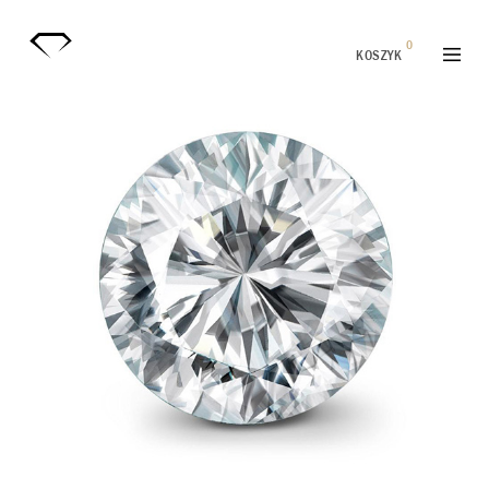
0
KOSZYK