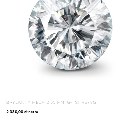
BRYLANTY, MELA: 2,55 MM, G+, SI, VG/VG
2 330,00
zł
netto