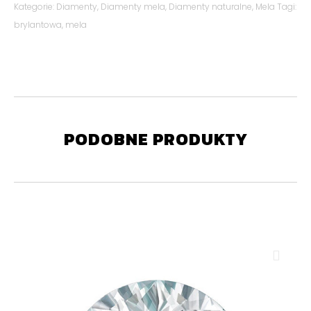
Kategorie:
Diamenty
,
Diamenty mela
,
Diamenty naturalne
,
Mela
Tagi:
brylantowa
,
mela
PODOBNE PRODUKTY