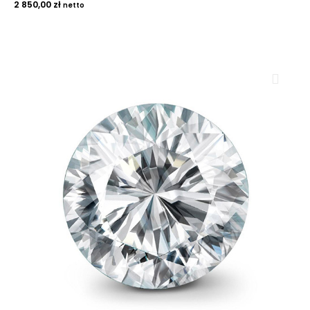
2 850,00
zł
netto
ROYAL DIAMONDS
Diamenty | Biżuteria | Kamienie dla jubilerów
SALON SPRZEDAŻY
Kantor Millennium
ul. Złota 59, p.: 1442 (14 pietro), 00-120 Warszawa