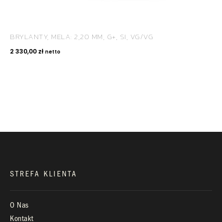
BRYLANTY, MELA: 2,20 MM, G+, SI, VG/VG
KONTAKT
2 330,00
zł
netto
+48 660 991 995
biuro@royaldiamonds.pl
Infolinia:
Pn-Pt: 9.00 – 17.00
STREFA KLIENTA
O Nas
Kontakt