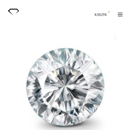
0
KOSZYK