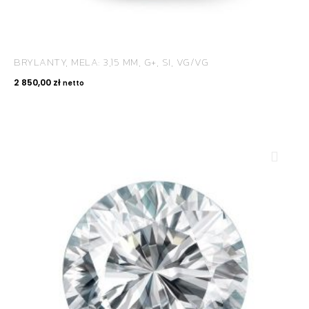
BRYLANTY, MELA: 3,15 MM, G+, SI, VG/VG
2 850,00
zł
netto