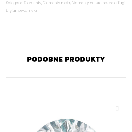
Kategorie:
Diamenty
,
Diamenty mela
,
Diamenty naturalne
,
Mela
Tagi:
brylantowa
,
mela
PODOBNE PRODUKTY