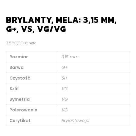
BRYLANTY, MELA: 3,15 MM,
G+, VS, VG/VG
3 560,00
zł
netto
Rozmiar
3,15 mm
Barwa
G+
Czystość
SI+
Szlif
VG
Symetria
VG
Polerowanie
VG
Cerytikat
Brylantowo.pl