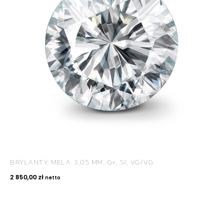
BRYLANTY, MELA: 3,05 MM, G+, SI, VG/VG
2 850,00
zł
netto