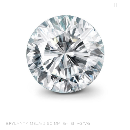
BRYLANTY, MELA: 2,60 MM, G+, SI, VG/VG