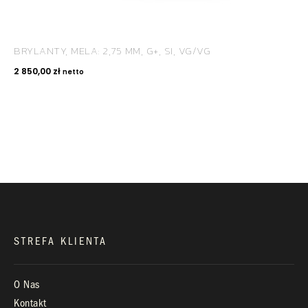
BRYLANTY, MELA: 2,75 MM, G+, SI, VG/VG
KONTAKT
2 850,00
zł
netto
+48 660 991 995
biuro@royaldiamonds.pl
Infolinia:
Pn-Pt: 9.00 – 17.00
STREFA KLIENTA
O Nas
Kontakt