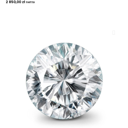
2 850,00
zł
netto
ROYAL DIAMONDS
Diamenty | Biżuteria | Kamienie dla jubilerów
SALON SPRZEDAŻY
Kantor Millennium
ul. Złota 59, p.: 1442 (14 pietro), 00-120 Warszawa