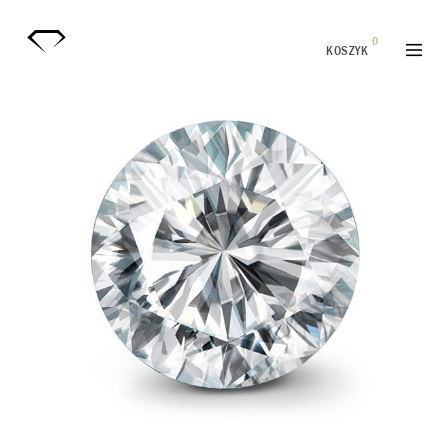
0
KOSZYK