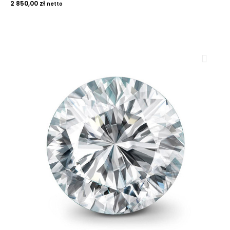
2 850,00
zł
netto
ROYAL DIAMONDS
Diamenty | Biżuteria | Kamienie dla jubilerów
SALON SPRZEDAŻY
Kantor Millennium
ul. Złota 59, p.: 1442 (14 pietro), 00-120 Warszawa