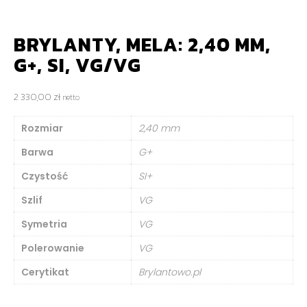
BRYLANTY, MELA: 2,40 MM,
G+, SI, VG/VG
2 330,00
zł
netto
Rozmiar
2,40 mm
Barwa
G+
Czystość
SI+
Szlif
VG
Symetria
VG
Polerowanie
VG
Cerytikat
Brylantowo.pl