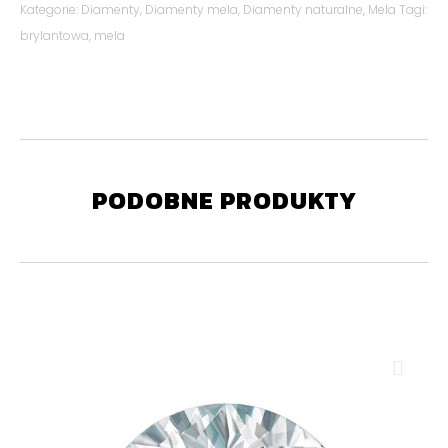
Kategorie:
Diamenty
,
Diamenty mela
,
Diamenty naturalne
,
Mela
Tagi:
brylantowa
,
mela
PODOBNE PRODUKTY