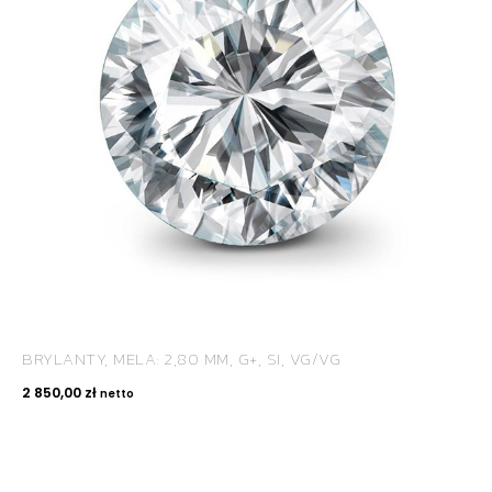
BRYLANTY, MELA: 2,80 MM, G+, SI, VG/VG
2 850,00
zł
netto