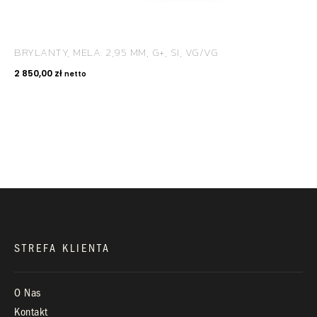
BRYLANTY, MELA: 2,95 MM, G+, SI, VG/VG
KONTAKT
2 850,00
zł
netto
+48 660 991 995
biuro@royaldiamonds.pl
Infolinia:
Pn-Pt: 9.00 – 17.00
STREFA KLIENTA
O Nas
Kontakt