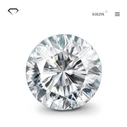
0
KOSZYK