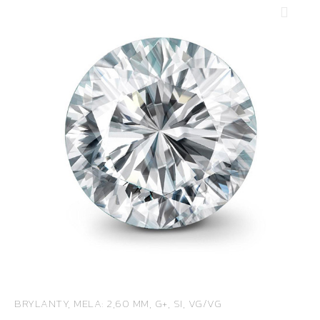
BRYLANTY, MELA: 2,60 MM, G+, SI, VG/VG