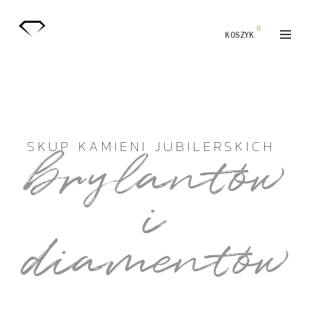
0
KOSZYK
SKUP KAMIENI JUBILERSKICH
brylantów
i
diamentów