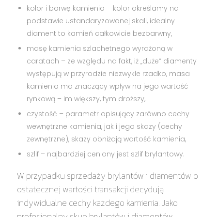
kolor i barwę kamienia
– kolor określamy na
podstawie ustandaryzowanej skali, idealny
diament to kamień całkowicie bezbarwny,
masę kamienia szlachetnego wyrażoną w
caratach –
ze względu na fakt, iż „duże” diamenty
występują w przyrodzie niezwykle rzadko, masa
kamienia ma znaczący wpływ na jego wartość
rynkową – im większy, tym droższy,
czystość
– parametr opisujący zarówno cechy
wewnętrzne kamienia, jak i jego skazy (cechy
zewnętrzne), skazy obniżają wartość kamienia,
szlif
– najbardziej ceniony jest szlif brylantowy.
W przypadku sprzedaży brylantów i diamentów o
ostatecznej wartości transakcji decydują
indywidualne cechy każdego kamienia. Jako
profesjonalny skup brylantów i diamentów