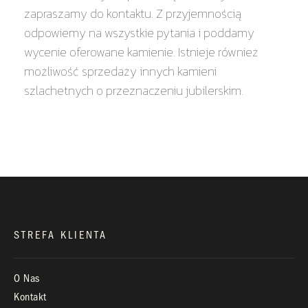
zapraszamy do kontaktu. Z przyjemnością
odpowiemy na wszystkie pytania i poddamy
wycenie oferowane kamienie. Istnieje również
KONTAKT
możliwość sprzedaży innych kamieni
szlachetnych o przeznaczeniu jubilerskim.
+48 660 991 995
biuro@royaldiamonds.pl
Infolinia:
Pn-Pt: 9.00 – 17.00
STREFA KLIENTA
O Nas
Kontakt