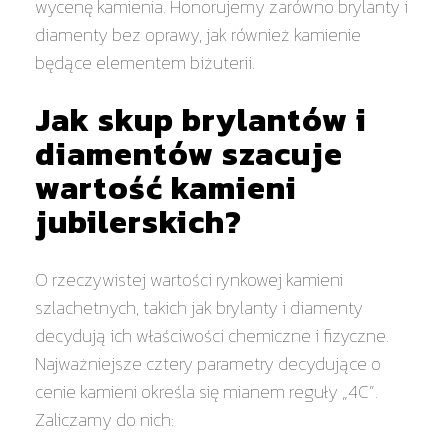
wycenę kamienia. Honorujemy zarówno brylanty i
diamenty bez oprawy, jak również kamienie
będące elementem biżuterii.
Jak skup brylantów i
diamentów szacuje
wartość kamieni
jubilerskich?
O rzeczywistej wartości rynkowej kamieni
szlachetnych, takich jak brylanty i diamenty
decydują ich właściwości chemiczne i fizyczne.
Najważniejsze cztery parametry decydujące o
cenie kamieni określa się mianem reguły „4C”.
Zaliczamy do nich: