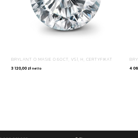
BRYLANT O MASIE 0.60CT, VS1, H, CERTYFIKAT
BRY
3 120,00
zł
4 0
netto
TAKT
STREFA KLIENTA