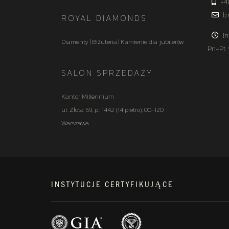
+4
bi
ROYAL DIAMONDS
In
Diamenty | Biżuteria | Kamienie dla jubilerów
Pn-Pt:
SALON SPRZEDAŻY
Kantor Millennium
ul. Złota 59, p.: 1442 (14 pietro), 00-120
Warszawa
INSTYTUCJE CERTYFIKUJĄCE