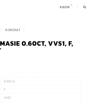
0
KOSZYK
KONTAKT
ASIE 0.60CT, VVS1, F,
T
0.60 ct
F
VVS1