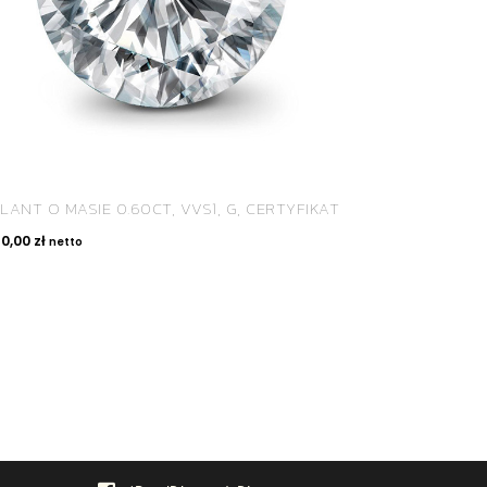
LANT O MASIE 0.60CT, VVS1, G, CERTYFIKAT
60,00
zł
netto
SPOŁECZNOŚĆ