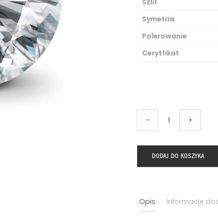
Szlif
Symetria
Polerowanie
Cerytfikat
ilość
–
+
Brylant
o
masie
DODAJ DO KOSZYKA
0.60ct,
VVS1,
F,
Opis
Informacje d
certyfikat