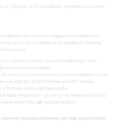
or: F. Czystość: VVS1. Dodatkowo: certyfikat. Cena netto,
nie znajdują się w naszych magazynach ulokowanych
miejscach, czas oczekiwania na wysyłkę do Państwa
ni roboczych.
simy o podanie swoich danych kontaktowych oraz
go przez Państwa artykułu,
 dni roboczych od momentu uiszczenia zapłaty (czy to
y w inny, wybrany przez Państwa sposób), nadana
y w formularzu) do Państwa paczka.
tań bądź niejasności – prosimy o kontakt telefoniczny
a adres email: biuro@royaldiamonds.pl
y
,
Diamenty naturalne
,
Diamenty solo
Tagi:
brylant 0.60ct
,