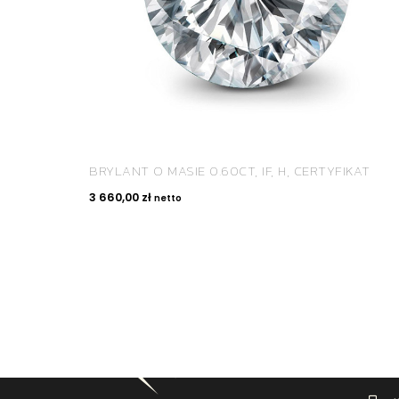
BRYLANT O MASIE 0.60CT, IF, H, CERTYFIKAT
3 660,00
zł
netto
KON