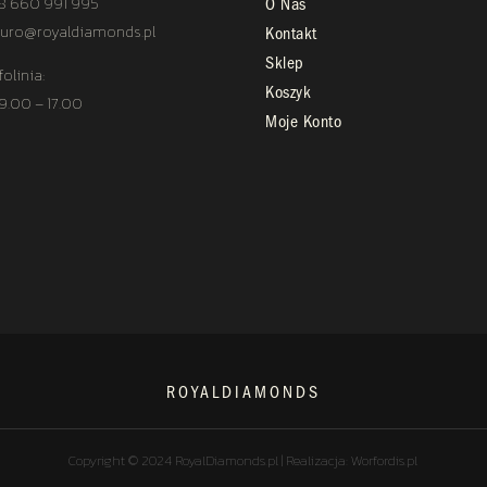
8 660 991 995
O Nas
uro@royaldiamonds.pl
Kontakt
Sklep
folinia:
Koszyk
 9.00 – 17.00
Moje Konto
ROYALDIAMONDS
Copyright © 2024 RoyalDiamonds.pl | Realizacja: Worfordis.pl