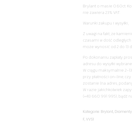
Brylant o masie 0.60ct. Kol
nie zawiera 23% VAT.
Warunki zakupu i wysyłki:,
Z uwagi na fakt, że kamie
czasami w dość odległych 
może wynosić od 2 do 13 d
Po dokonaniu zapłaty pro
adresu do wysyłki wybrane
W ciągu maksymalnie 2-13
przy płatności on-line, cz
zostanie (na adres, podan
W razie jakichkolwiek zapy
(+48 660 991 995), bądź n
Kategorie:
Brylant
,
Diament
F
,
VVS1