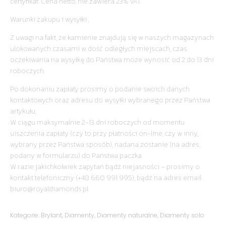
certyfikat. Cena netto, nie zawiera 23% VAT.
Warunki zakupu i wysyłki:,
Z uwagi na fakt, że kamienie znajdują się w naszych magazynach
ulokowanych czasami w dość odległych miejscach, czas
oczekiwania na wysyłkę do Państwa może wynosić od 2 do 13 dni
roboczych.
Po dokonaniu zapłaty prosimy o podanie swoich danych
kontaktowych oraz adresu do wysyłki wybranego przez Państwa
artykułu,
W ciągu maksymalnie 2-13 dni roboczych od momentu
uiszczenia zapłaty (czy to przy płatności on-line, czy w inny,
wybrany przez Państwa sposób), nadana zostanie (na adres,
podany w formularzu) do Państwa paczka.
W razie jakichkolwiek zapytań bądź niejasności – prosimy o
kontakt telefoniczny (+48 660 991 995), bądź na adres email:
biuro@royaldiamonds.pl
Kategorie:
Brylant
,
Diamenty
,
Diamenty naturalne
,
Diamenty solo