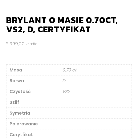
BRYLANT O MASIE 0.70CT,
VS2, D, CERTYFIKAT
5 999,00
zł
netto
Masa
0.70 ct
Barwa
D
Czystość
VS2
Szlif
Symetria
Polerowanie
Cerytfikat