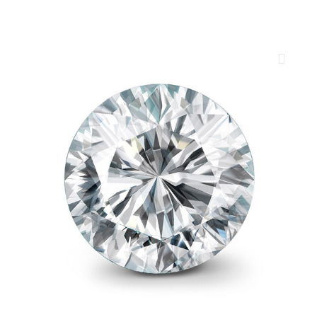
ROYAL DIAMONDS
Diamenty | Biżuteria | Kamienie dla jubilerów
SALON SPRZEDAŻY
Kantor Millennium
ul. Złota 59, p.: 1442 (14 pietro), 00-120 Warszawa