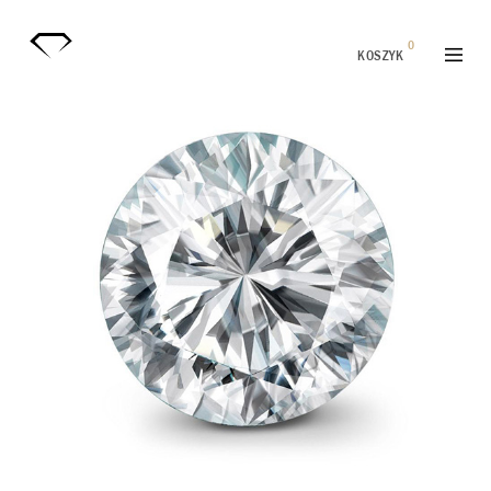
0
KOSZYK