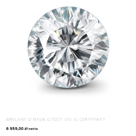
BRYLANT O MASIE 0.70CT, VS1, D, CERTYFIKAT
6 959,00
zł
netto