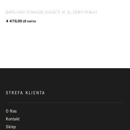
BRYLANT O MASIE 0.60CT, IF, G, CERTYFIKAT
KONTAKT
4 470,00
zł
netto
+48 660 991 995
biuro@royaldiamonds.pl
Infolinia:
Pn-Pt: 9.00 – 17.00
STREFA KLIENTA
O Nas
Kontakt
Sklep