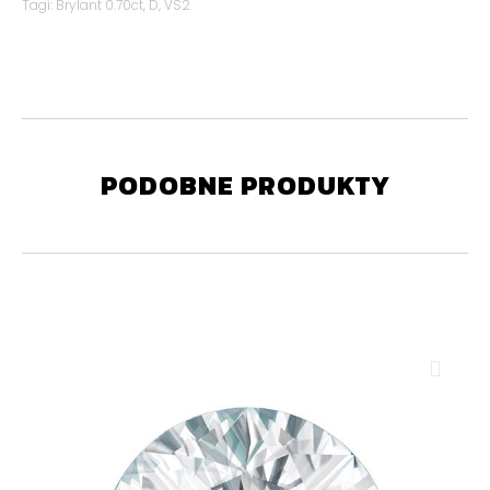
Tagi:
Brylant 0.70ct
,
D
,
VS2
PODOBNE PRODUKTY