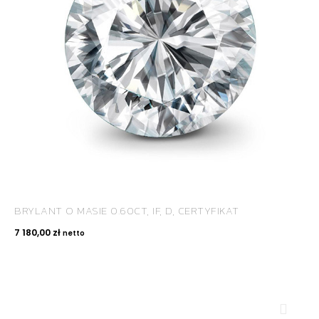
BRYLANT O MASIE 0.60CT, IF, D, CERTYFIKAT
7 180,00
zł
netto