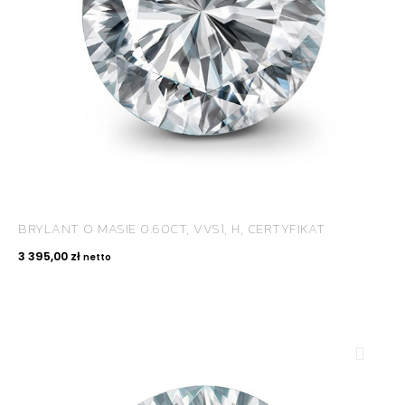
BRYLANT O MASIE 0.60CT, VVS1, H, CERTYFIKAT
3 395,00
zł
netto