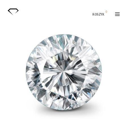
0
KOSZYK