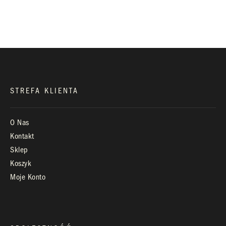
biuro@royaldiamonds.pl
Infolinia:
Pn-Pt: 9.00 – 17.00
STREFA KLIENTA
O Nas
Kontakt
Sklep
Koszyk
Moje Konto