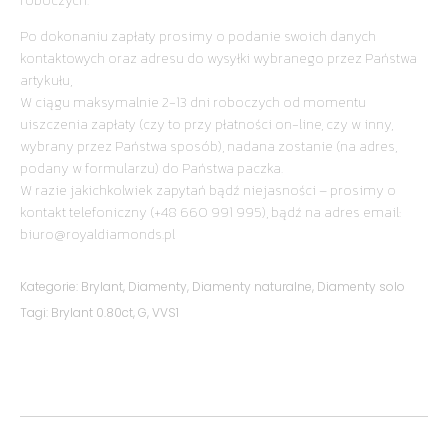
roboczych.
Po dokonaniu zapłaty prosimy o podanie swoich danych
kontaktowych oraz adresu do wysyłki wybranego przez Państwa
artykułu,
W ciągu maksymalnie 2-13 dni roboczych od momentu
uiszczenia zapłaty (czy to przy płatności on-line, czy w inny,
wybrany przez Państwa sposób), nadana zostanie (na adres,
podany w formularzu) do Państwa paczka.
W razie jakichkolwiek zapytań bądź niejasności – prosimy o
kontakt telefoniczny (+48 660 991 995), bądź na adres email:
biuro@royaldiamonds.pl
Kategorie:
Brylant
,
Diamenty
,
Diamenty naturalne
,
Diamenty solo
Tagi:
Brylant 0.80ct
,
G
,
VVS1