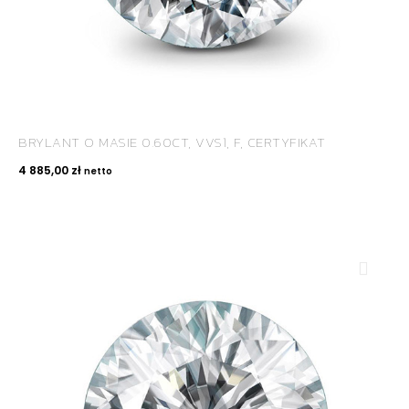
BRYLANT O MASIE 0.60CT, VVS1, F, CERTYFIKAT
4 885,00
zł
netto