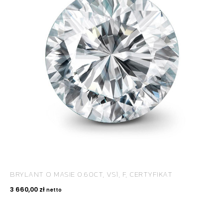
ROYAL DIAMONDS
Diamenty | Biżuteria | Kamienie dla jubilerów
SALON SPRZEDAŻY
Kantor Millennium
ul. Złota 59, p.: 1442 (14 pietro), 00-120 Warszawa
BRYLANT O MASIE 0.60CT, VS1, F, CERTYFIKAT
KONTAKT
3 660,00
zł
netto
+48 660 991 995