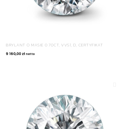
BRYLANT O MASIE 0.70CT, VVS1, D, CERTYFIKAT
9 160,00
zł
netto