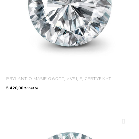
BRYLANT O MASIE 0.60CT, VVS1, E, CERTYFIKAT
5 420,00
zł
netto