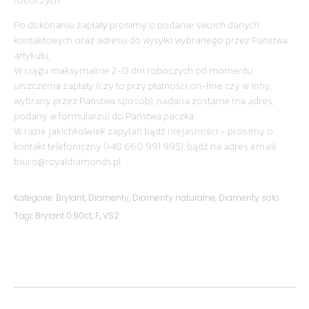
roboczych.
Po dokonaniu zapłaty prosimy o podanie swoich danych
kontaktowych oraz adresu do wysyłki wybranego przez Państwa
artykułu,
W ciągu maksymalnie 2-13 dni roboczych od momentu
uiszczenia zapłaty (czy to przy płatności on-line, czy w inny,
wybrany przez Państwa sposób), nadana zostanie (na adres,
podany w formularzu) do Państwa paczka.
W razie jakichkolwiek zapytań bądź niejasności – prosimy o
kontakt telefoniczny (+48 660 991 995), bądź na adres email:
biuro@royaldiamonds.pl
Kategorie:
Brylant
,
Diamenty
,
Diamenty naturalne
,
Diamenty solo
Tagi:
Brylant 0.90ct
,
F
,
VS2