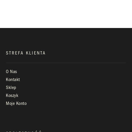
biuro@royaldiamonds.pl
Infolinia:
Pn-Pt: 9.00 – 17.00
STREFA KLIENTA
O Nas
Kontakt
Sklep
Koszyk
Moje Konto