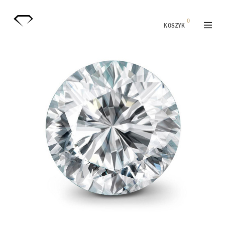
0
KOSZYK