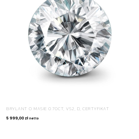
ROYAL DIAMONDS
Diamenty | Biżuteria | Kamienie dla jubilerów
SALON SPRZEDAŻY
Kantor Millennium
ul. Złota 59, p.: 1442 (14 pietro), 00-120 Warszawa
BRYLANT O MASIE 0.70CT, VS2, D, CERTYFIKAT
KONTAKT
5 999,00
zł
netto
+48 660 991 995