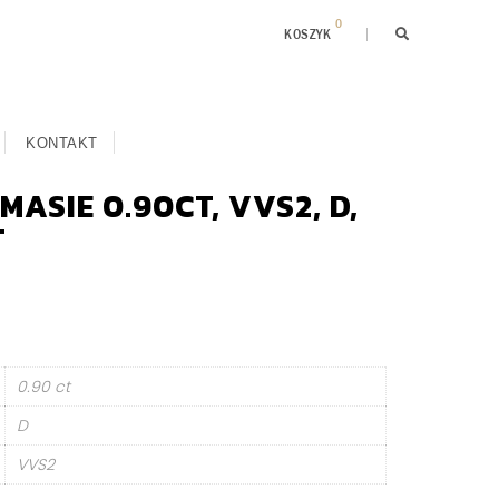
0
KOSZYK
KONTAKT
MASIE 0.90CT, VVS2, D,
T
0.90 ct
D
VVS2