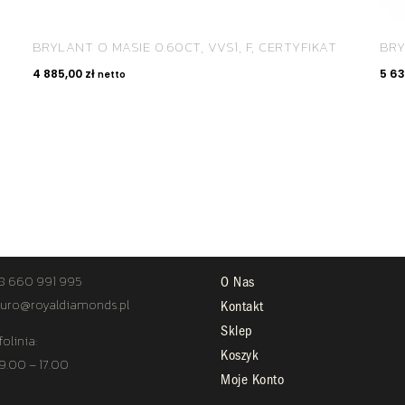
BRYLANT O MASIE 0.60CT, VVS1, F, CERTYFIKAT
BRY
4 885,00
zł
5 6
netto
TAKT
STREFA KLIENTA
8 660 991 995
O Nas
uro@royaldiamonds.pl
Kontakt
Sklep
folinia:
Koszyk
 9.00 – 17.00
Moje Konto