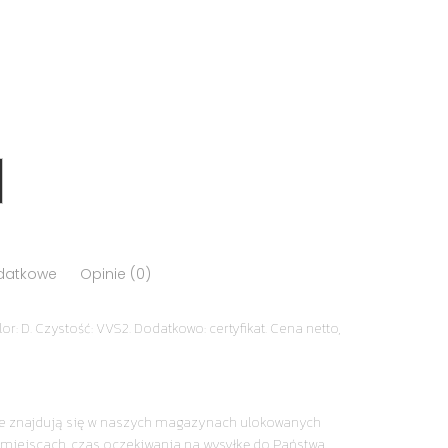
odatkowe
Opinie (0)
or: D. Czystość: VVS2. Dodatkowo: certyfikat. Cena netto,
nie znajdują się w naszych magazynach ulokowanych
miejscach, czas oczekiwania na wysyłkę do Państwa