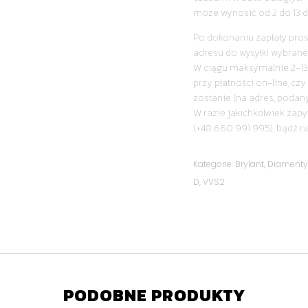
może wynosić od 2 do 13 d
Po dokonaniu zapłaty pro
adresu do wysyłki wybrane
W ciągu maksymalnie 2-13
przy płatności on-line, cz
zostanie (na adres, podan
W razie jakichkolwiek zapy
(+48 660 991 995), bądź n
Kategorie:
Brylant
,
Diament
D
,
VVS2
PODOBNE PRODUKTY