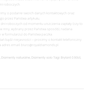
ni roboczych.
simy o podanie swoich danych kontaktowych oraz
go przez Państwa artykułu,
 dni roboczych od momentu uiszczenia zapłaty (czy to
y w inny, wybrany przez Państwa sposób), nadana
y w formularzu) do Państwa paczka.
tań bądź niejasności – prosimy o kontakt telefoniczny
a adres email: biuro@royaldiamonds.pl
y
,
Diamenty naturalne
,
Diamenty solo
Tagi:
Brylant 0.90ct
,