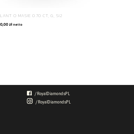
LANT O MASIE 0.70 CT, G, SI2
30,00
zł
netto
SPOŁECZNOŚĆ
/royalDiamondsPL
/royalDiamondsPL