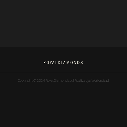
ROYALDIAMONDS
Copyright © 2024 RoyalDiamonds.pl | Realizacja: Worfordis.pl