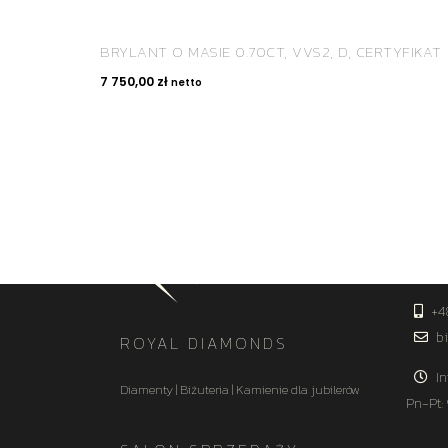
BRYLANT O MASIE 0.70CT, VVS2, D, CERTYFIKAT
7 750,00
zł
netto
KON
+4
bi
ROYAL DIAMONDS
In
Diamenty | Biżuteria | Kamienie dla jubilerów
Pn-Pt: