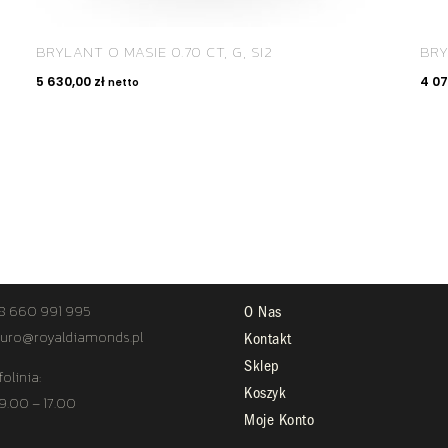
BRYLANT O MASIE 0.70 CT, G, SI2
BRY
5 630,00
zł
4 0
netto
TAKT
STREFA KLIENTA
8 660 991 995
O Nas
uro@royaldiamonds.pl
Kontakt
Sklep
folinia:
Koszyk
 9.00 – 17.00
Moje Konto