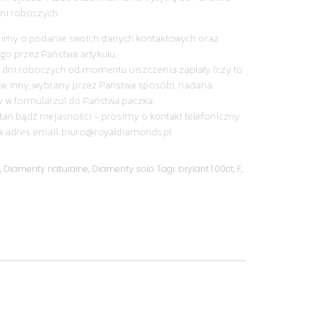
ni roboczych.
simy o podanie swoich danych kontaktowych oraz
go przez Państwa artykułu,
 dni roboczych od momentu uiszczenia zapłaty (czy to
y w inny, wybrany przez Państwa sposób), nadana
y w formularzu) do Państwa paczka.
tań bądź niejasności – prosimy o kontakt telefoniczny
a adres email: biuro@royaldiamonds.pl
y
,
Diamenty naturalne
,
Diamenty solo
Tagi:
brylant 1.00ct
,
F
,