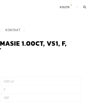
0
KOSZYK
KONTAKT
ASIE 1.00CT, VS1, F,
T
1.00 ct
F
VS1