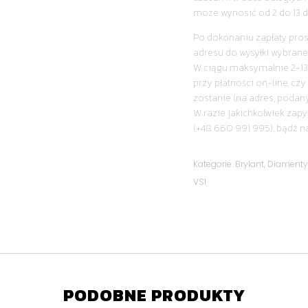
może wynosić od 2 do 13 d
Po dokonaniu zapłaty pro
adresu do wysyłki wybrane
W ciągu maksymalnie 2-13
przy płatności on-line, cz
zostanie (na adres, podan
W razie jakichkolwiek zapy
(+48 660 991 995), bądź n
Kategorie:
Brylant
,
Diament
VS1
PODOBNE PRODUKTY