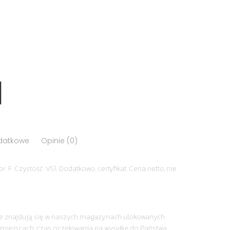
odatkowe
Opinie (0)
r: F. Czystość: VS1. Dodatkowo: certyfikat. Cena netto, nie
nie znajdują się w naszych magazynach ulokowanych
miejscach, czas oczekiwania na wysyłkę do Państwa