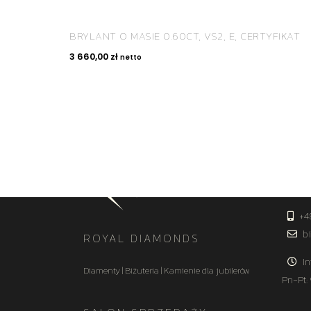
BRYLANT O MASIE 0.60CT, VS2, E, CERTYFIKAT
3 660,00
zł
netto
KON
+4
bi
ROYAL DIAMONDS
In
Diamenty | Biżuteria | Kamienie dla jubilerów
Pn-Pt: