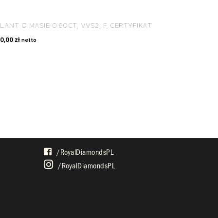
LANT O MASIE 0.60CT, VVS2, F, CERTYFIKAT
70,00
zł
netto
SPOŁECZNOŚĆ
/royalDiamondsPL
/royalDiamondsPL