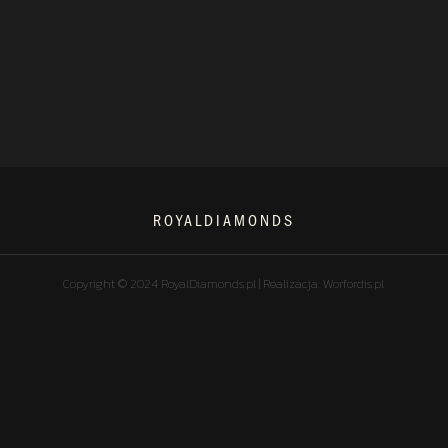
ROYALDIAMONDS
Copyright © 2024 RoyalDiamonds.pl | Realizacja: Worfordis.pl