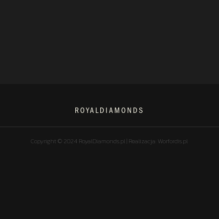
ROYALDIAMONDS
Copyright © 2024 RoyalDiamonds.pl | Realizacja: Worfordis.pl