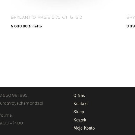
BRYLANT O MASIE 0.70 CT, G, SI2
BRY
5 630,00
zł
3 3
netto
TAKT
STREFA KLIENTA
8 660 991 995
O Nas
uro@royaldiamonds.pl
Kontakt
Sklep
folinia:
Koszyk
 9.00 – 17.00
Moje Konto