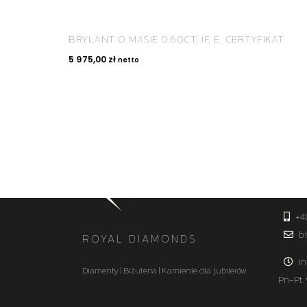
BRYLANT O MASIE 0.60CT, IF, E, CERTYFIKAT
5 975,00
zł
netto
KON
+4
bi
ROYAL DIAMONDS
In
Diamenty | Biżuteria | Kamienie dla jubilerów
Pn-Pt: