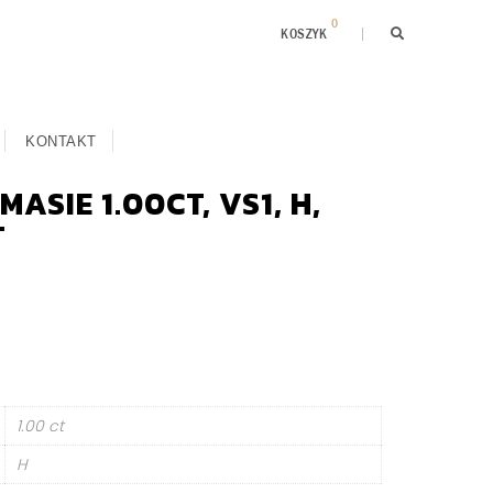
0
KOSZYK
KONTAKT
ASIE 1.00CT, VS1, H,
T
1.00 ct
H