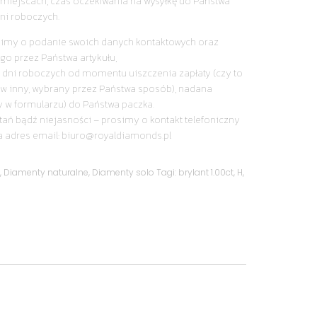
miejscach, czas oczekiwania na wysyłkę do Państwa
ni roboczych.
simy o podanie swoich danych kontaktowych oraz
go przez Państwa artykułu,
 dni roboczych od momentu uiszczenia zapłaty (czy to
y w inny, wybrany przez Państwa sposób), nadana
y w formularzu) do Państwa paczka.
tań bądź niejasności – prosimy o kontakt telefoniczny
a adres email: biuro@royaldiamonds.pl
y
,
Diamenty naturalne
,
Diamenty solo
Tagi:
brylant 1.00ct
,
H
,