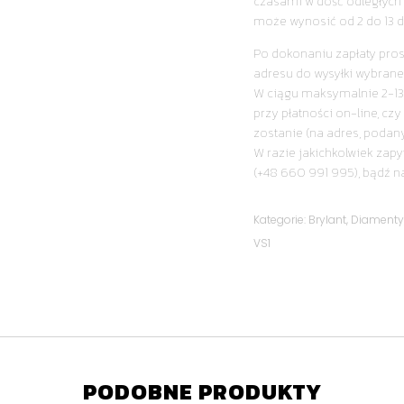
czasami w dość odległych 
może wynosić od 2 do 13 d
Po dokonaniu zapłaty pro
adresu do wysyłki wybrane
W ciągu maksymalnie 2-13
przy płatności on-line, cz
zostanie (na adres, podan
W razie jakichkolwiek zapy
(+48 660 991 995), bądź n
Kategorie:
Brylant
,
Diament
VS1
PODOBNE PRODUKTY