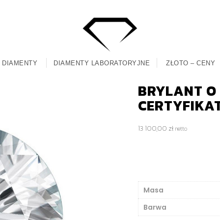
DIAMENTY
DIAMENTY LABORATORYJNE
ZŁOTO – CENY
BRYLANT O M
CERTYFIKA
13 100,00
zł
netto
Masa
Barwa