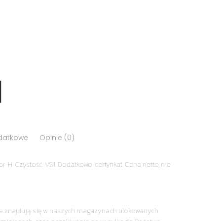
odatkowe
Opinie (0)
r: H. Czystość: VS1. Dodatkowo: certyfikat. Cena netto, nie
nie znajdują się w naszych magazynach ulokowanych