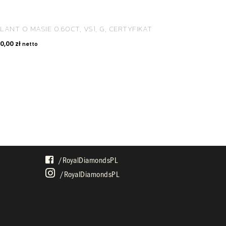
LANT O MASIE 0.60CT, VS1, G, CERTYFIKAT
90,00
zł
netto
SPOŁECZNOŚĆ
/royalDiamondsPL
/royalDiamondsPL