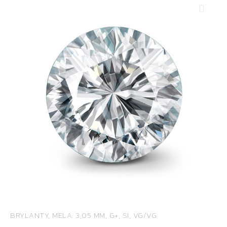
BRYLANTY, MELA: 3,05 MM, G+, SI, VG/VG