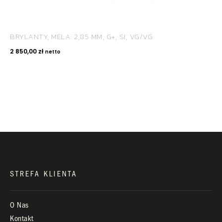
BRYLANTY, MELA: 2,85 MM, G+, SI, VG/VG
KONTAKT
2 850,00
zł
netto
+48 660 991 995
biuro@royaldiamonds.pl
Infolinia:
Pn-Pt: 9.00 – 17.00
STREFA KLIENTA
O Nas
Kontakt