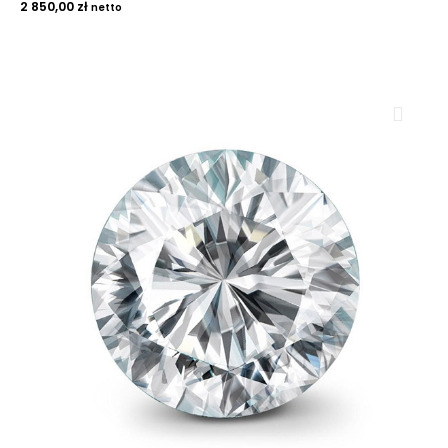
2 850,00
zł
netto
ROYAL DIAMONDS
Diamenty | Biżuteria | Kamienie dla jubilerów
SALON SPRZEDAŻY
Kantor Millennium
ul. Złota 59, p.: 1442 (14 pietro), 00-120 Warszawa