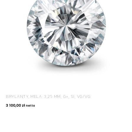
BRYLANTY, MELA: 3,25 MM, G+, SI, VG/VG
3 100,00
zł
netto