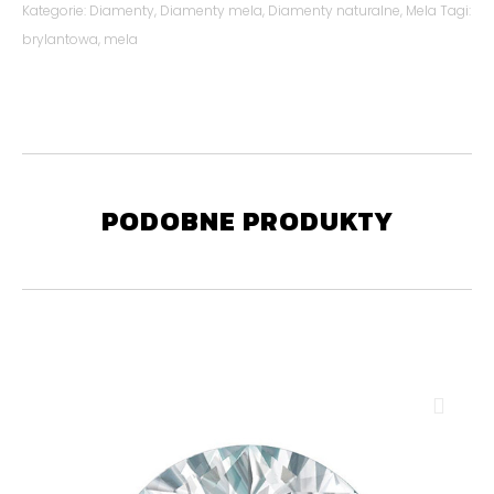
Kategorie:
Diamenty
,
Diamenty mela
,
Diamenty naturalne
,
Mela
Tagi:
brylantowa
,
mela
PODOBNE PRODUKTY