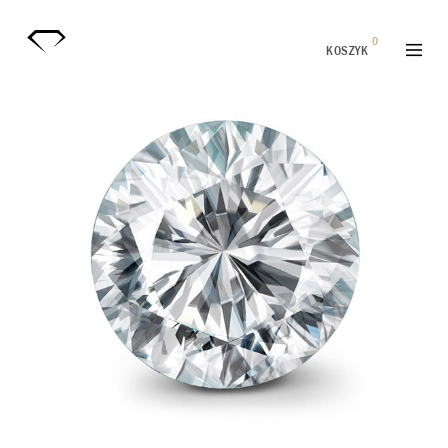
0
KOSZYK