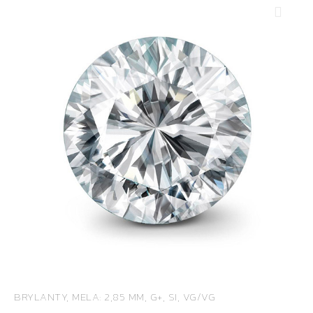
BRYLANTY, MELA: 2,85 MM, G+, SI, VG/VG