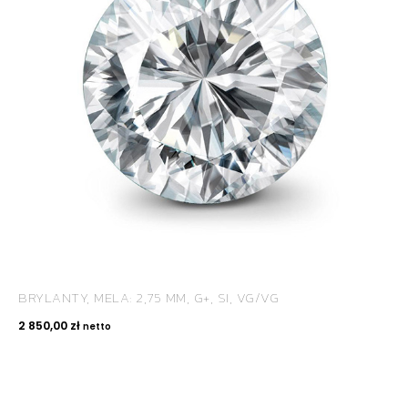
BRYLANTY, MELA: 2,75 MM, G+, SI, VG/VG
2 850,00
zł
netto