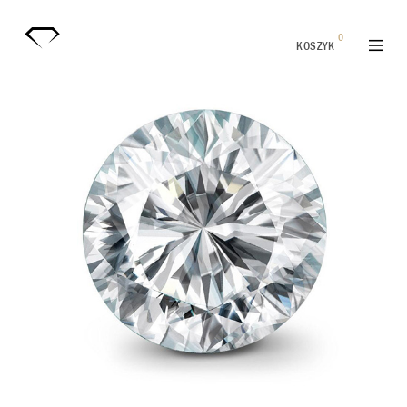
0
KOSZYK