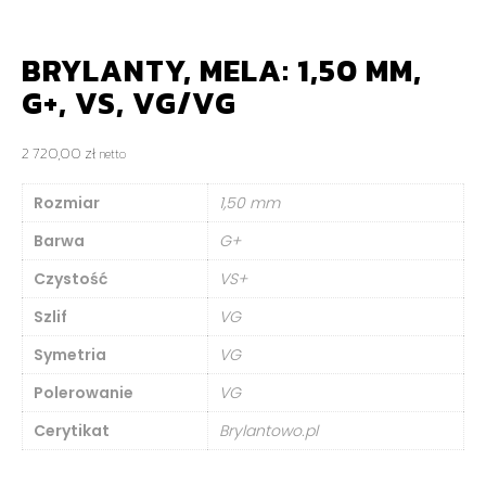
BRYLANTY, MELA: 1,50 MM,
G+, VS, VG/VG
2 720,00
zł
netto
Rozmiar
1,50 mm
Barwa
G+
Czystość
VS+
Szlif
VG
Symetria
VG
Polerowanie
VG
Cerytikat
Brylantowo.pl