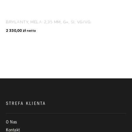
BRYLANTY, MELA: 2,35 MM, G+, SI, VG/VG
KONTAKT
2 330,00
zł
netto
+48 660 991 995
biuro@royaldiamonds.pl
Infolinia:
Pn-Pt: 9.00 – 17.00
STREFA KLIENTA
O Nas
Kontakt