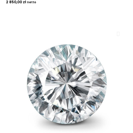
2 850,00
zł
netto
ROYAL DIAMONDS
Diamenty | Biżuteria | Kamienie dla jubilerów
SALON SPRZEDAŻY
Kantor Millennium
ul. Złota 59, p.: 1442 (14 pietro), 00-120 Warszawa