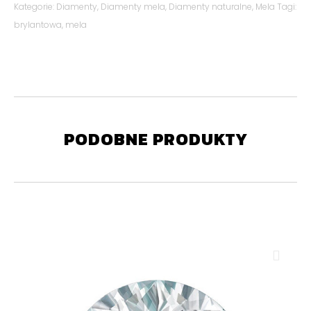
Kategorie:
Diamenty
,
Diamenty mela
,
Diamenty naturalne
,
Mela
Tagi:
brylantowa
,
mela
PODOBNE PRODUKTY