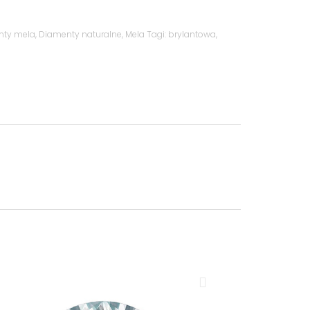
nty mela
,
Diamenty naturalne
,
Mela
Tagi:
brylantowa
,