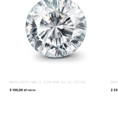
BRYLANTY, MELA: 3,20 MM, G+, SI, VG/VG
BRY
3 100,00
zł
2 3
netto