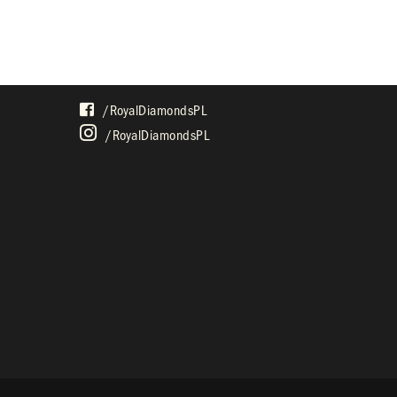
SPOŁECZNOŚĆ
/royalDiamondsPL
/royalDiamondsPL