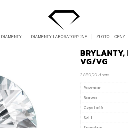
DIAMENTY
DIAMENTY LABORATORYJNE
ZŁOTO – CENY
BRYLANTY, M
VG/VG
2 880,00
zł
netto
Rozmiar
Barwa
Czystość
Szlif
Symetria