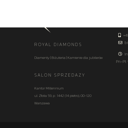
KON
+4
bi
ROYAL DIAMONDS
In
Diamenty | Biżuteria | Kamienie dla jubilerów
Pn-Pt:
SALON SPRZEDAŻY
Kantor Millennium
ul. Złota 59, p.: 1442 (14 pietro), 00-120
Warszawa