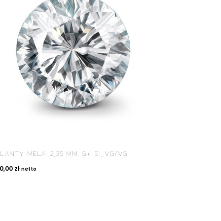
LANTY, MELA: 2,35 MM, G+, SI, VG/VG
30,00
zł
netto