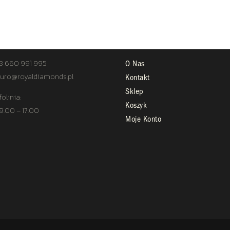
TAKT
STREFA KLIENTA
8 660 991 995
O Nas
uro@royaldiamonds.pl
Kontakt
Sklep
folinia:
Koszyk
 9.00 – 17.00
Moje Konto