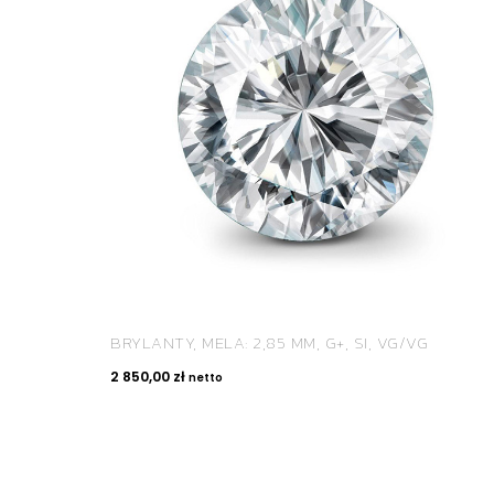
BRYLANTY, MELA: 2,85 MM, G+, SI, VG/VG
2 850,00
zł
netto