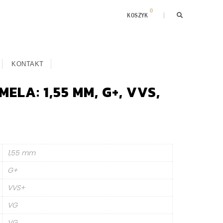
0
KOSZYK
KONTAKT
ELA: 1,55 MM, G+, VVS,
1,55 mm
G+
VVS+
VG
VG