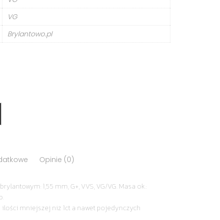
VG
Brylantowo.pl
odatkowe
Opinie (0)
brylantowym: 1,55 mm, G+, VVS, VG/VG. Masa ok.:
o.
 ilości mniejszej niż 1ct a nawet pojedynczych