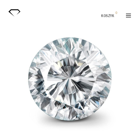
0
KOSZYK