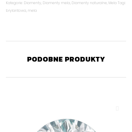
Kategorie:
Diamenty
,
Diamenty mela
,
Diamenty naturalne
,
Mela
Tagi:
brylantowa
,
mela
PODOBNE PRODUKTY