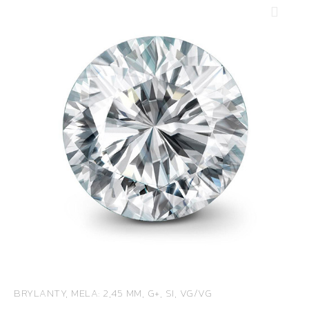
BRYLANTY, MELA: 2,45 MM, G+, SI, VG/VG