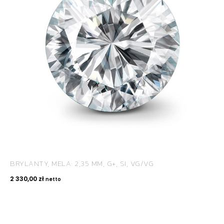
BRYLANTY, MELA: 2,35 MM, G+, SI, VG/VG
2 330,00
zł
netto