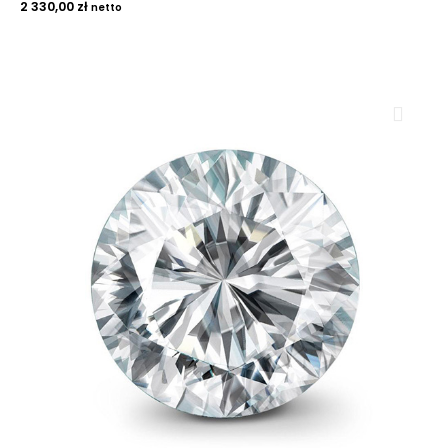
2 330,00
zł
netto
ROYAL DIAMONDS
Diamenty | Biżuteria | Kamienie dla jubilerów
SALON SPRZEDAŻY
Kantor Millennium
ul. Złota 59, p.: 1442 (14 pietro), 00-120 Warszawa