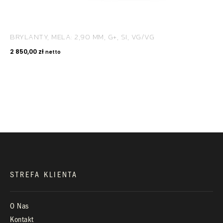
BRYLANTY, MELA: 2,90 MM, G+, SI, VG/VG
KONTAKT
2 850,00
zł
netto
+48 660 991 995
biuro@royaldiamonds.pl
Infolinia:
Pn-Pt: 9.00 – 17.00
STREFA KLIENTA
O Nas
Kontakt