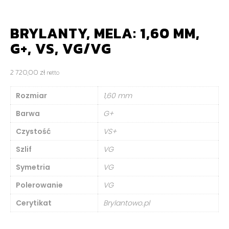
BRYLANTY, MELA: 1,60 MM,
G+, VS, VG/VG
2 720,00
zł
netto
Rozmiar
1,60 mm
Barwa
G+
Czystość
VS+
Szlif
VG
Symetria
VG
Polerowanie
VG
Cerytikat
Brylantowo.pl