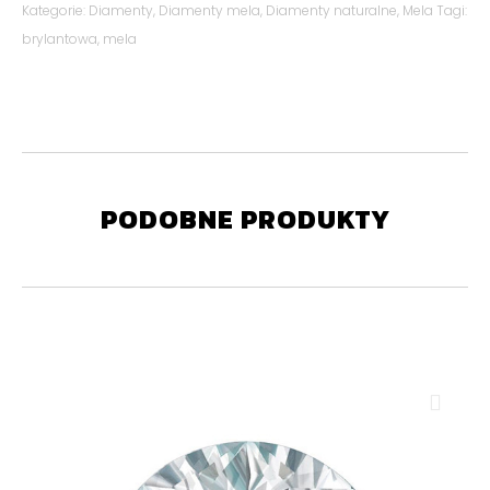
Kategorie:
Diamenty
,
Diamenty mela
,
Diamenty naturalne
,
Mela
Tagi:
brylantowa
,
mela
PODOBNE PRODUKTY