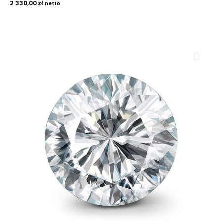
2 330,00
zł
netto
ROYAL DIAMONDS
Diamenty | Biżuteria | Kamienie dla jubilerów
SALON SPRZEDAŻY
Kantor Millennium
ul. Złota 59, p.: 1442 (14 pietro), 00-120 Warszawa