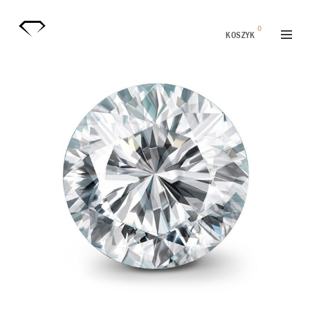
0
KOSZYK