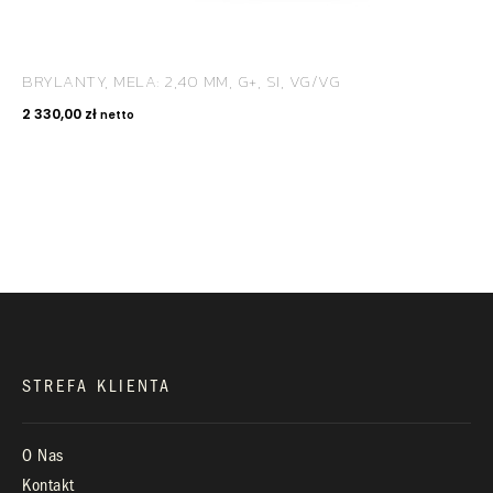
BRYLANTY, MELA: 2,40 MM, G+, SI, VG/VG
KONTAKT
2 330,00
zł
netto
+48 660 991 995
biuro@royaldiamonds.pl
Infolinia:
Pn-Pt: 9.00 – 17.00
STREFA KLIENTA
O Nas
Kontakt