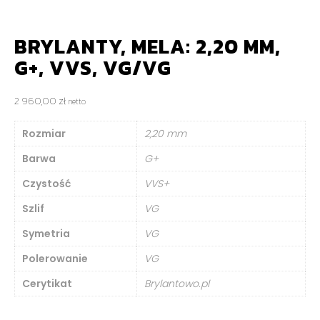
BRYLANTY, MELA: 2,20 MM,
G+, VVS, VG/VG
2 960,00
zł
netto
Rozmiar
2,20 mm
Barwa
G+
Czystość
VVS+
Szlif
VG
Symetria
VG
Polerowanie
VG
Cerytikat
Brylantowo.pl