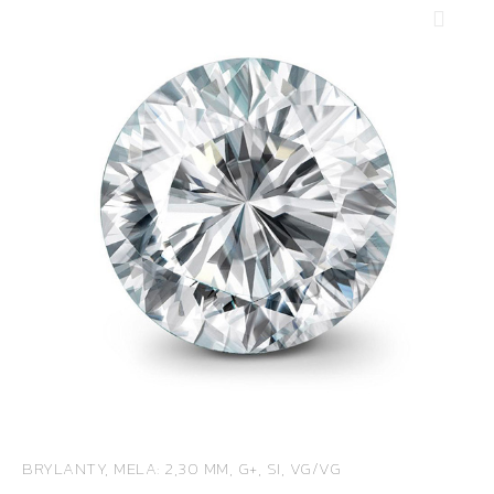
BRYLANTY, MELA: 2,30 MM, G+, SI, VG/VG