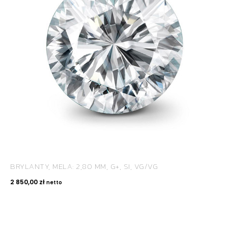
BRYLANTY, MELA: 2,80 MM, G+, SI, VG/VG
2 850,00
zł
netto