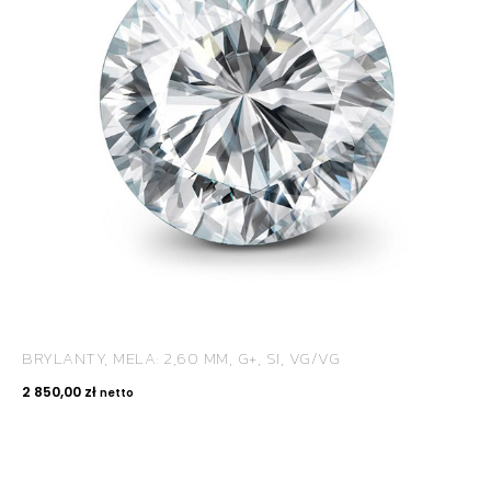
BRYLANTY, MELA: 2,60 MM, G+, SI, VG/VG
2 850,00
zł
netto