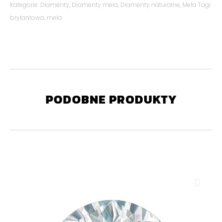
Kategorie:
Diamenty
,
Diamenty mela
,
Diamenty naturalne
,
Mela
Tagi:
brylantowa
,
mela
PODOBNE PRODUKTY