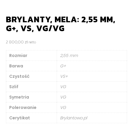
BRYLANTY, MELA: 2,55 MM,
G+, VS, VG/VG
2 800,00
zł
netto
Rozmiar
2,55 mm
Barwa
G+
Czystość
VS+
Szlif
VG
Symetria
VG
Polerowanie
VG
Cerytikat
Brylantowo.pl