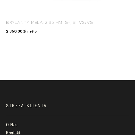
BRYLANTY, MELA: 2,95 MM, G+, SI, VG/VG
KONTAKT
2 850,00
zł
netto
+48 660 991 995
biuro@royaldiamonds.pl
Infolinia:
Pn-Pt: 9.00 – 17.00
STREFA KLIENTA
O Nas
Kontakt