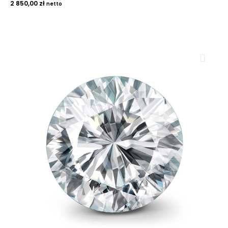
2 850,00
zł
netto
ROYAL DIAMONDS
Diamenty | Biżuteria | Kamienie dla jubilerów
SALON SPRZEDAŻY
Kantor Millennium
ul. Złota 59, p.: 1442 (14 pietro), 00-120 Warszawa