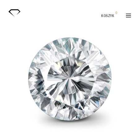
0
KOSZYK