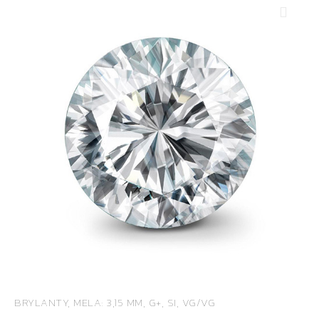
BRYLANTY, MELA: 3,15 MM, G+, SI, VG/VG